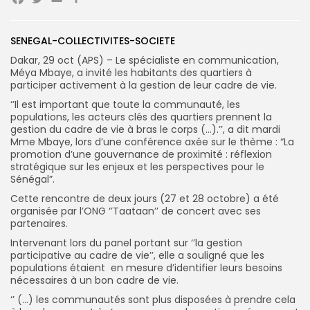
Facebook
Twitter
Email
Partager
SENEGAL-COLLECTIVITES-SOCIETE
Search
Search
for:
Dakar, 29 oct (APS) – Le spécialiste en communication,
Button
Méya Mbaye, a invité les habitants des quartiers à
participer activement à la gestion de leur cadre de vie.
FR
‘’Il est important que toute la communauté, les
populations, les acteurs clés des quartiers prennent la
gestion du cadre de vie à bras le corps (…).’’, a dit mardi
Mme Mbaye, lors d’une conférence axée sur le thème : “La
promotion d’une gouvernance de proximité : réflexion
stratégique sur les enjeux et les perspectives pour le
Sénégal”.
Cette rencontre de deux jours (27 et 28 octobre) a été
organisée par l’ONG ‘’Taataan’’ de concert avec ses
partenaires.
Intervenant lors du panel portant sur ‘’la gestion
participative au cadre de vie’’, elle a souligné que les
populations étaient en mesure d’identifier leurs besoins
nécessaires à un bon cadre de vie.
‘’ (…) les communautés sont plus disposées à prendre cela