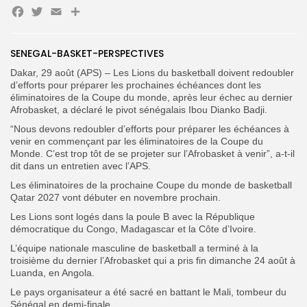
Facebook
Twitter
Email
Partager
Search
Search
for:
SENEGAL-BASKET-PERSPECTIVES
Button
Dakar, 29 août (APS) – Les Lions du basketball doivent redoubler
FR
d’efforts pour préparer les prochaines échéances dont les
éliminatoires de la Coupe du monde, après leur échec au dernier
Afrobasket, a déclaré le pivot sénégalais Ibou Dianko Badji.
“Nous devons redoubler d’efforts pour préparer les échéances à
venir en commençant par les éliminatoires de la Coupe du
Monde. C’est trop tôt de se projeter sur l’Afrobasket à venir”, a-t-il
dit dans un entretien avec l’APS.
Les éliminatoires de la prochaine Coupe du monde de basketball
Qatar 2027 vont débuter en novembre prochain.
Les Lions sont logés dans la poule B avec la République
démocratique du Congo, Madagascar et la Côte d’Ivoire.
L’équipe nationale masculine de basketball a terminé à la
troisième du dernier l’Afrobasket qui a pris fin dimanche 24 août à
Luanda, en Angola.
Le pays organisateur a été sacré en battant le Mali, tombeur du
Sénégal en demi-finale.