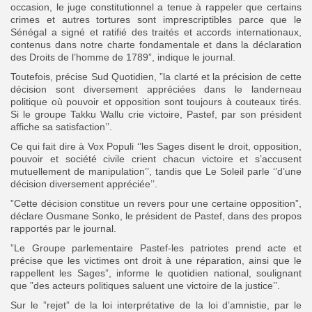
occasion, le juge constitutionnel a tenue à rappeler que certains
crimes et autres tortures sont imprescriptibles parce que le
Sénégal a signé et ratifié des traités et accords internationaux,
contenus dans notre charte fondamentale et dans la déclaration
des Droits de l’homme de 1789”, indique le journal.
Toutefois, précise Sud Quotidien, ”la clarté et la précision de cette
décision sont diversement appréciées dans le landerneau
politique où pouvoir et opposition sont toujours à couteaux tirés.
Si le groupe Takku Wallu crie victoire, Pastef, par son président
affiche sa satisfaction’’.
Ce qui fait dire à Vox Populi ‘’les Sages disent le droit, opposition,
pouvoir et société civile crient chacun victoire et s’accusent
mutuellement de manipulation’’, tandis que Le Soleil parle ‘’d’une
décision diversement appréciée’’.
”Cette décision constitue un revers pour une certaine opposition”,
déclare Ousmane Sonko, le président de Pastef, dans des propos
rapportés par le journal.
”Le Groupe parlementaire Pastef-les patriotes prend acte et
précise que les victimes ont droit à une réparation, ainsi que le
rappellent les Sages”, informe le quotidien national, soulignant
que ”des acteurs politiques saluent une victoire de la justice’’.
Sur le ”rejet” de la loi interprétative de la loi d’amnistie, par le