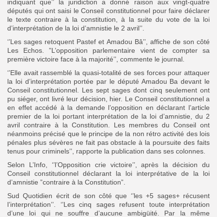
indiquant que’’ la juridiction a donné raison aux vingt-quatre
députés qui ont saisi le Conseil constitutionnel pour faire déclarer
le texte contraire à la constitution, à la suite du vote de la loi
d’interprétation de la loi d’amnistie le 2 avril’’.
‘’Les sages retoquent Pastef et Amadou Bâ’’, affiche de son côté
Les Echos. ”L’opposition parlementaire vient de compter sa
première victoire face à la majorité’’, commente le journal.
‘’Elle avait rassemblé la quasi-totalité de ses forces pour attaquer
la loi d’interprétation portée par le député Amadou Ba devant le
Conseil constitutionnel. Les sept sages dont cinq seulement ont
pu siéger, ont livré leur décision, hier. Le Conseil constitutionnel a
en effet accédé à la demande l’opposition en déclarant l’article
premier de la loi portant interprétation de la loi d’amnistie, du 2
avril contraire à la Constitution. Les membres du Conseil ont
néanmoins précisé que le principe de la non rétro activité des lois
pénales plus sévères ne fait pas obstacle à la poursuite des faits
tenus pour criminels’’, rapporte la publication dans ses colonnes.
Selon L’Info, ‘’l’Opposition crie victoire’’, après la décision du
Conseil constitutionnel déclarant la loi interprétative de la loi
d’amnistie ”contraire à la Constitution”.
Sud Quotidien écrit de son côté que ‘’les +5 sages+ récusent
l’interprétation’’. ‘’Les cinq sages refusent toute interprétation
d’une loi qui ne souffre d’aucune ambigüité. Par la même