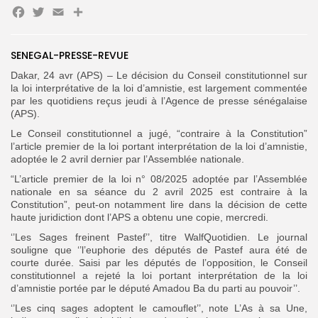
Facebook
Twitter
Email
Partager
SENEGAL-PRESSE-REVUE
Search
Search
for:
Dakar, 24 avr (APS) – Le décision du Conseil constitutionnel sur
Button
la loi interprétative de la loi d’amnistie, est largement commentée
par les quotidiens reçus jeudi à l’Agence de presse sénégalaise
FR
(APS).
Le Conseil constitutionnel a jugé, “contraire à la Constitution”
l’article premier de la loi portant interprétation de la loi d’amnistie,
adoptée le 2 avril dernier par l’Assemblée nationale.
“L’article premier de la loi n° 08/2025 adoptée par l’Assemblée
nationale en sa séance du 2 avril 2025 est contraire à la
Constitution”, peut-on notamment lire dans la décision de cette
haute juridiction dont l’APS a obtenu une copie, mercredi.
‘’Les Sages freinent Pastef’’, titre WalfQuotidien. Le journal
souligne que ‘’l’euphorie des députés de Pastef aura été de
courte durée. Saisi par les députés de l’opposition, le Conseil
constitutionnel a rejeté la loi portant interprétation de la loi
d’amnistie portée par le député Amadou Ba du parti au pouvoir’’.
‘’Les cinq sages adoptent le camouflet’’, note L’As à sa Une,