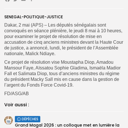
Facebook
Twitter
Email
Partager
Search
Search
for:
Button
SENEGAL-POLITIQUE-JUSTICE
FR
Dakar, 2 mai (APS) – Les députés sénégalais sont
convoqués en séance plénière, le jeudi 8 mai à 10 heures,
pour examiner le projet de résolution de mise en
accusation de cinq anciens ministres devant la Haute Cour
de justice, a annoncé, lundi, le président de l’Assemblée
nationale, Malick Ndiaye.
Ce projet de résolution vise Moustapha Diop, Amadou
Mansour Faye, Aïssatou Sophie Gladima, Ismaëla Madior
Fall et Salimata Diop, tous d’anciens ministres du régime
du président Macky Sall mis en cause dans la gestion de
l’argent du Fonds Force Covid-19.
FD/ASG/AB
Voir aussi :
DÉPÊCHES
Grand Magal 2026 : un colloque met en lumière la