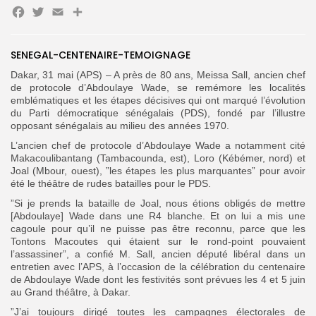
Facebook
Twitter
Email
Partager
SENEGAL-CENTENAIRE-TEMOIGNAGE
Search
Search
for:
Dakar, 31 mai (APS) – A près de 80 ans, Meissa Sall, ancien chef
Button
de protocole d’Abdoulaye Wade, se remémore les localités
emblématiques et les étapes décisives qui ont marqué l’évolution
FR
du Parti démocratique sénégalais (PDS), fondé par l’illustre
opposant sénégalais au milieu des années 1970.
L’ancien chef de protocole d’Abdoulaye Wade a notamment cité
Makacoulibantang (Tambacounda, est), Loro (Kébémer, nord) et
Joal (Mbour, ouest), ”les étapes les plus marquantes” pour avoir
été le théâtre de rudes batailles pour le PDS.
”Si je prends la bataille de Joal, nous étions obligés de mettre
[Abdoulaye] Wade dans une R4 blanche. Et on lui a mis une
cagoule pour qu’il ne puisse pas être reconnu, parce que les
Tontons Macoutes qui étaient sur le rond-point pouvaient
l’assassiner”, a confié M. Sall, ancien député libéral dans un
entretien avec l’APS, à l’occasion de la célébration du centenaire
de Abdoulaye Wade dont les festivités sont prévues les 4 et 5 juin
au Grand théâtre, à Dakar.
”J’ai toujours dirigé toutes les campagnes électorales de