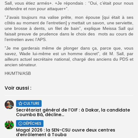
Sall, vous étiez armés+. +Je répondais : ‘’Oui, c’était pour nous
défendre et non pour attaquer+”.
”J’avais toujours ma valise prête, mon épouse [qui était à ses
côtés au moment de l’entretien] y mettait un savon, une serviette,
une brosse à dents, un filet de bain”, explique Meissa Sall qui
faisait preuve de prudence dans le choix des mots au cours de
l’entretien avec l’APS.
”Je me garderais même de plonger dans ça, parce que, vous
savez, Wade lui-même est un homme discret”, dit M. Sall, par
ailleurs actuel secrétaire national, chargé des anciens du PDS et
ancien sénateur.
HK/MTN/ASB
Voir aussi :
CULTURE
Secrétariat général de l’OIF : à Dakar, la candidate
Coumba Bâ, décline...
DÉPÊCHES
Magal 2026 : la SEN-CSU ouvre deux centres
d’enrôlement à Touba