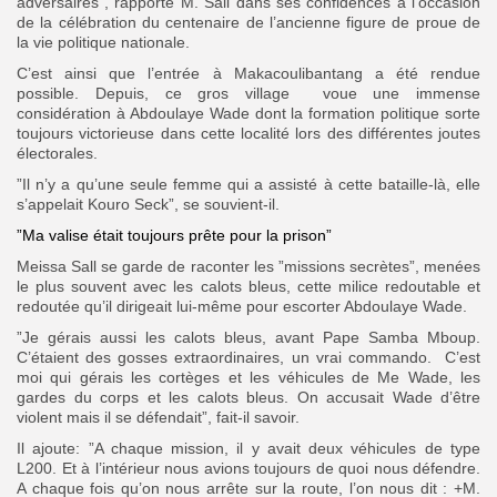
adversaires”, rapporte M. Sall dans ses confidences à l’occasion
de la célébration du centenaire de l’ancienne figure de proue de
la vie politique nationale.
C’est ainsi que l’entrée à Makacoulibantang a été rendue
possible. Depuis, ce gros village voue une immense
considération à Abdoulaye Wade dont la formation politique sorte
toujours victorieuse dans cette localité lors des différentes joutes
électorales.
”Il n’y a qu’une seule femme qui a assisté à cette bataille-là, elle
s’appelait Kouro Seck”, se souvient-il.
”Ma valise était toujours prête pour la prison”
Meissa Sall se garde de raconter les ”missions secrètes”, menées
le plus souvent avec les calots bleus, cette milice redoutable et
redoutée qu’il dirigeait lui-même pour escorter Abdoulaye Wade.
”Je gérais aussi les calots bleus, avant Pape Samba Mboup.
C’étaient des gosses extraordinaires, un vrai commando. C’est
moi qui gérais les cortèges et les véhicules de Me Wade, les
gardes du corps et les calots bleus. On accusait Wade d’être
violent mais il se défendait”, fait-il savoir.
Il ajoute: ”A chaque mission, il y avait deux véhicules de type
L200. Et à l’intérieur nous avions toujours de quoi nous défendre.
A chaque fois qu’on nous arrête sur la route, l’on nous dit : +M.