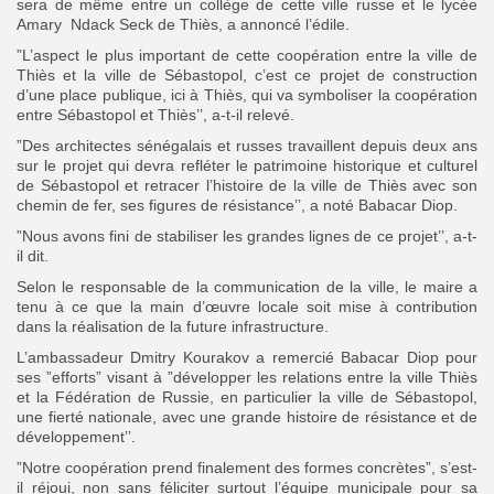
sera de même entre un collège de cette ville russe et le lycée
Amary Ndack Seck de Thiès, a annoncé l’édile.
”L’aspect le plus important de cette coopération entre la ville de
Thiès et la ville de Sébastopol, c’est ce projet de construction
d’une place publique, ici à Thiès, qui va symboliser la coopération
entre Sébastopol et Thiès’’, a-t-il relevé.
”Des architectes sénégalais et russes travaillent depuis deux ans
sur le projet qui devra refléter le patrimoine historique et culturel
de Sébastopol et retracer l’histoire de la ville de Thiès avec son
chemin de fer, ses figures de résistance’’, a noté Babacar Diop.
”Nous avons fini de stabiliser les grandes lignes de ce projet’’, a-t-
il dit.
Selon le responsable de la communication de la ville, le maire a
tenu à ce que la main d’œuvre locale soit mise à contribution
dans la réalisation de la future infrastructure.
L’ambassadeur Dmitry Kourakov a remercié Babacar Diop pour
ses ”efforts” visant à ”développer les relations entre la ville Thiès
et la Fédération de Russie, en particulier la ville de Sébastopol,
une fierté nationale, avec une grande histoire de résistance et de
développement’’.
”Notre coopération prend finalement des formes concrètes”, s’est-
il réjoui, non sans féliciter surtout l’équipe municipale pour sa