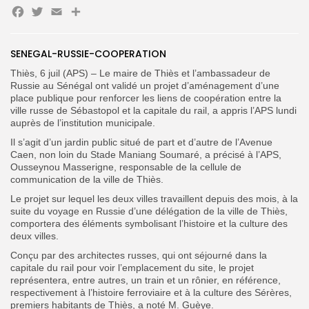
Facebook
Twitter
Email
Partager
SENEGAL-RUSSIE-COOPERATION
Search
Search
for:
Thiès, 6 juil (APS) – Le maire de Thiès et l’ambassadeur de
Button
Russie au Sénégal ont validé un projet d’aménagement d’une
place publique pour renforcer les liens de coopération entre la
FR
ville russe de Sébastopol et la capitale du rail, a appris l’APS lundi
auprès de l’institution municipale.
Il s’agit d’un jardin public situé de part et d’autre de l’Avenue
Caen, non loin du Stade Maniang Soumaré, a précisé à l’APS,
Ousseynou Masserigne, responsable de la cellule de
communication de la ville de Thiès.
Le projet sur lequel les deux villes travaillent depuis des mois, à la
suite du voyage en Russie d’une délégation de la ville de Thiès,
comportera des éléments symbolisant l’histoire et la culture des
deux villes.
Conçu par des architectes russes, qui ont séjourné dans la
capitale du rail pour voir l’emplacement du site, le projet
représentera, entre autres, un train et un rônier, en référence,
respectivement à l’histoire ferroviaire et à la culture des Sérères,
premiers habitants de Thiès, a noté M. Guèye.