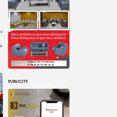
nt
ué
PUBLICITE