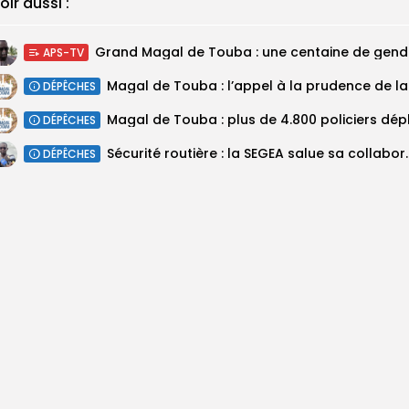
oir aussi :
Grand M
APS-TV
Magal 
DÉPÊCHES
DÉPÊCHES
Sécurité routière : la SEGEA salue 
DÉPÊCHES