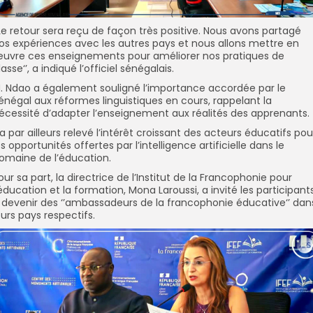
’Le retour sera reçu de façon très positive. Nous avons partagé
os expériences avec les autres pays et nous allons mettre en
uvre ces enseignements pour améliorer nos pratiques de
lasse‘’, a indiqué l’officiel sénégalais.
. Ndao a également souligné l’importance accordée par le
énégal aux réformes linguistiques en cours, rappelant la
écessité d’adapter l’enseignement aux réalités des apprenants.
l a par ailleurs relevé l’intérêt croissant des acteurs éducatifs pou
es opportunités offertes par l’intelligence artificielle dans le
omaine de l’éducation.
our sa part, la directrice de l’Institut de la Francophonie pour
’éducation et la formation, Mona Laroussi, a invité les participant
 devenir des ‘’ambassadeurs de la francophonie éducative‘’ dan
eurs pays respectifs.