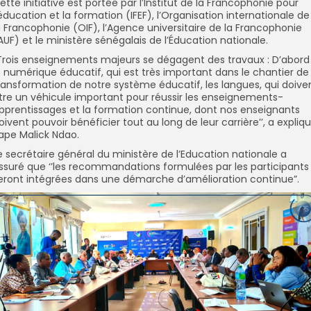
ette initiative est portée par l’Institut de la Francophonie pour
’éducation et la formation (IFEF), l’Organisation internationale de
a Francophonie (OIF), l’Agence universitaire de la Francophonie
AUF) et le ministère sénégalais de l’Éducation nationale.
Trois enseignements majeurs se dégagent des travaux : D’abord
e numérique éducatif, qui est très important dans le chantier de
ransformation de notre système éducatif, les langues, qui doive
tre un véhicule important pour réussir les enseignements-
pprentissages et la formation continue, dont nos enseignants
oivent pouvoir bénéficier tout au long de leur carrière’’, a expliq
ape Malick Ndao.
e secrétaire général du ministère de l’Education nationale a
ssuré que ‘’les recommandations formulées par les participants
eront intégrées dans une démarche d’amélioration continue”.