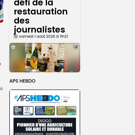
défi de la
restauration
des
journalistes
samedi 1 août 2026 à 11h21
e
APS HEBDO
 à