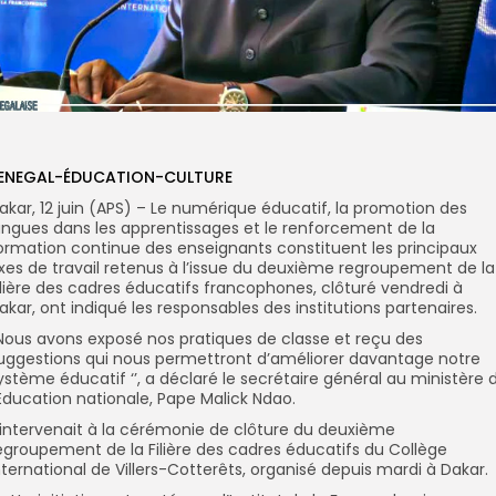
ENEGAL-ÉDUCATION-CULTURE
akar, 12 juin (APS) – Le numérique éducatif, la promotion des
angues dans les apprentissages et le renforcement de la
ormation continue des enseignants constituent les principaux
xes de travail retenus à l’issue du deuxième regroupement de la
ilière des cadres éducatifs francophones, clôturé vendredi à
akar, ont indiqué les responsables des institutions partenaires.
’Nous avons exposé nos pratiques de classe et reçu des
uggestions qui nous permettront d’améliorer davantage notre
ystème éducatif ‘’, a déclaré le secrétaire général au ministère 
’Education nationale, Pape Malick Ndao.
l intervenait à la cérémonie de clôture du deuxième
egroupement de la Filière des cadres éducatifs du Collège
nternational de Villers-Cotterêts, organisé depuis mardi à Dakar.