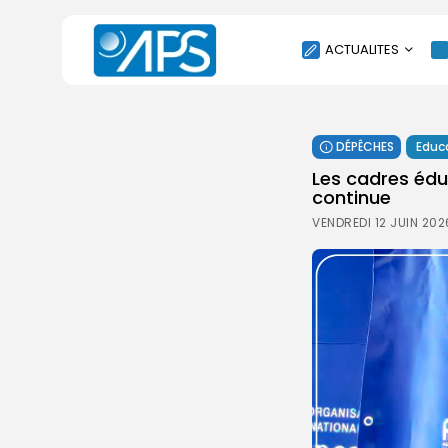
ACTUALITES
POLITIQUE
DÉPÊCHES
Educ
SOCIÉTÉ
Les cadres édu
ÉCONOMIE
continue
CULTURE
VENDREDI 12 JUIN 20
SPORT
ENVIRONNEMENT
INTERNATIONAL
AGENDA
SANTE