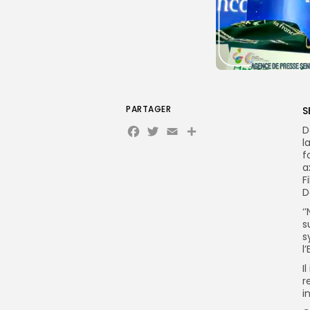
PARTAGER
S
Facebook
Twitter
Email
D
l
f
a
F
D
‘
s
s
l
I
r
i