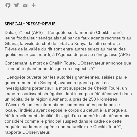
Facebook
Twitter
Email
Partager
SENEGAL-PRESSE-REVUE
Search
Search
for:
Button
Dakar, 21 oct (APS) – L’enquête sur la mort de Cheikh Touré,
jeune footballeur sénégalais tué par de faux agents recruteurs au
FR
Ghana, la visite du chef de l’Etat au Kenya, la lutte contre la
Fièvre de la vallée du rift sont entre autres sujets au menu des
quotidiens reçus, mardi, à l’Agence de presse sénégalaise (APS).
Concernant la mort de Cheikh Touré, L’Observateur annonce que
‘’l’enquête ghanéenne désigne un suspect clé’’.
‘’L’enquête ouverte par les autorités ghanéennes, saisies par le
gouvernement du Sénégal, avance à grands pas. Les
investigations portent sur la mort suspecte de Cheikh Touré, un
jeune ressortissant sénégalais dont le corps a été découvert dans
un hôpital de la région d’Ashanti, à près de 250 kilomètres
d’Accra. Selon les informations communiquées par la police
locale, l’individu ayant déposé le corps du défunt à la morgue a
été formellement identifié. Il s’agit d’un nommé Issah, désormais
considéré comme le principal suspect dans le cadre de cette
enquête sur la mort jugée +non naturelle+ de Cheikh Touré’’,
rapporte L’Observateur.