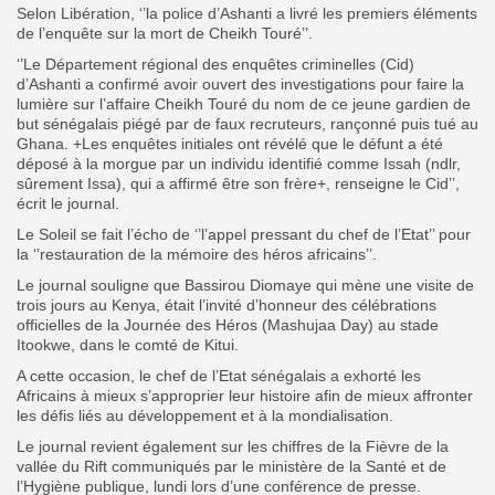
Selon Libération, ‘’la police d’Ashanti a livré les premiers éléments
de l’en­quête sur la mort de Cheikh Touré’’.
‘’Le Département régional des enquêtes criminelles (Cid)
d’Ashanti a confirmé avoir ouvert des investigations pour faire la
lumière sur l’affaire Cheikh Touré du nom de ce jeune gardien de
but sénégalais piégé par de faux recruteurs, rançonné puis tué au
Ghana. +Les enquêtes initiales ont révélé que le défunt a été
déposé à la morgue par un individu identifié comme Issah (ndlr,
sû­rement Issa), qui a affirmé être son frère+, renseigne le Cid’’,
écrit le journal.
Le Soleil se fait l’écho de ‘’l’appel pressant du chef de l’Etat’’ pour
la ‘’restauration de la mémoire des héros africains’’.
Le journal souligne que Bassirou Diomaye qui mène une visite de
trois jours au Kenya, était l’invité d’honneur des célébrations
officielles de la Journée des Héros (Mashujaa Day) au stade
Itookwe, dans le comté de Kitui.
A cette occasion, le chef de l’Etat sénégalais a exhorté les
Africains à mieux s’approprier leur histoire afin de mieux affronter
les défis liés au développement et à la mondialisation.
Le journal revient également sur les chiffres de la Fièvre de la
vallée du Rift communiqués par le ministère de la Santé et de
l’Hygiène publique, lundi lors d’une conférence de presse.