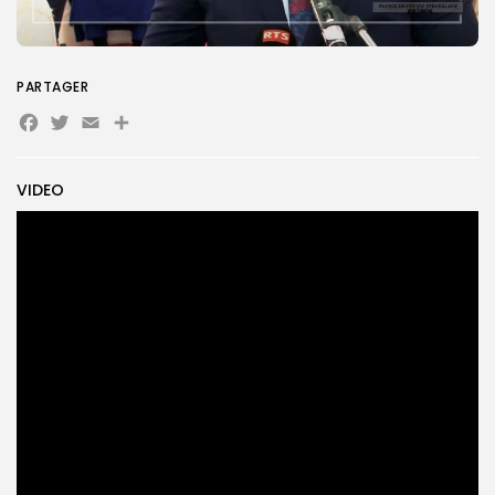
Search
Search
for:
Button
PARTAGER
Facebook
Twitter
Email
Partager
FR
VIDEO