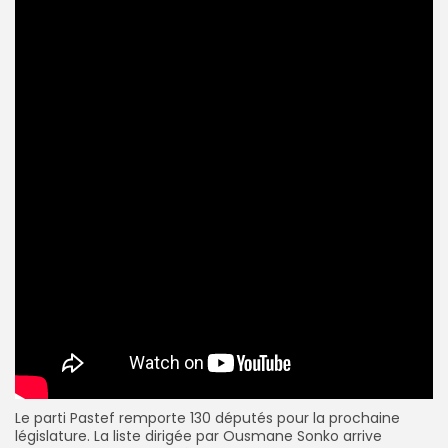
Le parti
Pastef
remporte 130
députés
pour la prochaine
législature. La liste dirigée par
Ousmane Sonko
arrive