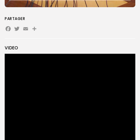
PARTAGER
Search
Search
for:
Button
Facebook
Twitter
Email
Partager
FR
VIDEO