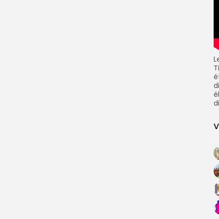
L
T
é
d
é
d
V