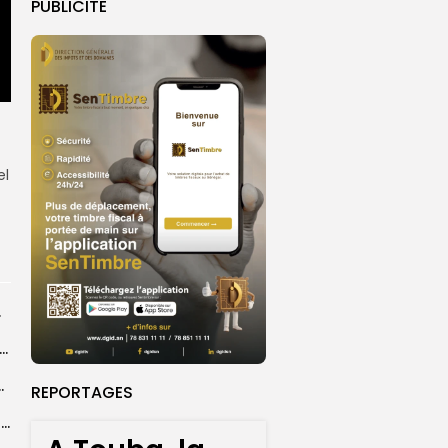
PUBLICITE
el
émoire
tion JOJ : les Lionnes de rugby à 7 bouclent un stage...
age rapprocher les Sénégalais de...
REPORTAGES
‎Tournoi qualificatif de la Ligue des Champions de la CAF féminine UFOA/A...