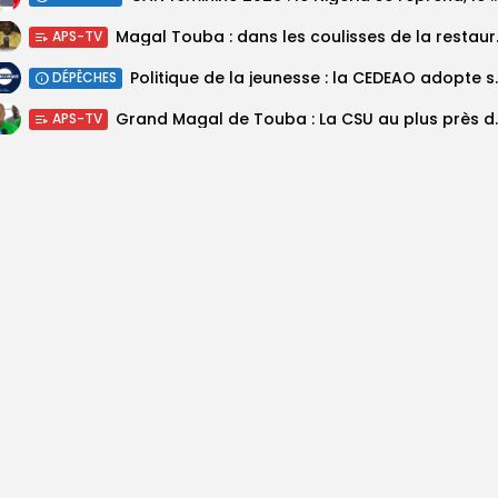
Magal Touba : 
APS-TV
Politique de la jeunesse :
DÉPÊCHES
Grand Magal de Tou
APS-TV