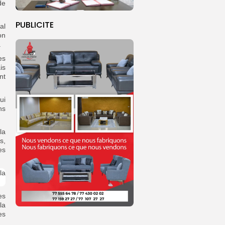
de
PUBLICITE
al
on
.
es
is
nt
ui
ns
la
s,
es
es
la
es