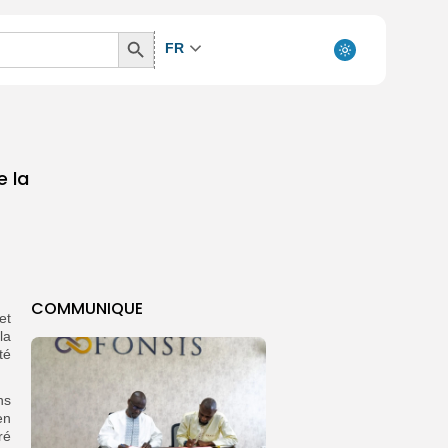
Search
FR
Button
e la
COMMUNIQUE
et
la
té
ns
en
ré