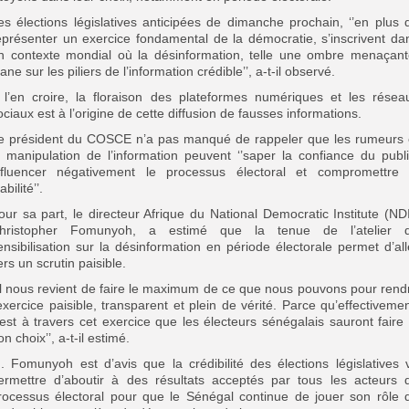
es élections législatives anticipées de dimanche prochain, ‘’en plus 
eprésenter un exercice fondamental de la démocratie, s’inscrivent da
n contexte mondial où la désinformation, telle une ombre menaçant
lane sur les piliers de l’information crédible’’, a-t-il observé.
 l’en croire, la floraison des plateformes numériques et les résea
ociaux est à l’origine de cette diffusion de fausses informations.
e président du COSCE n’a pas manqué de rappeler que les rumeurs 
a manipulation de l’information peuvent ‘’saper la confiance du publi
nfluencer négativement le processus électoral et compromettre 
abilité’’.
our sa part, le directeur Afrique du National Democratic Institute (NDI
hristopher Fomunyoh, a estimé que la tenue de l’atelier 
ensibilisation sur la désinformation en période électorale permet d’all
ers un scrutin paisible.
’Il nous revient de faire le maximum de ce que nous pouvons pour rend
’exercice paisible, transparent et plein de vérité. Parce qu’effectivemen
’est à travers cet exercice que les électeurs sénégalais sauront faire 
on choix’’, a-t-il estimé.
. Fomunyoh est d’avis que la crédibilité des élections législatives 
ermettre d’aboutir à des résultats acceptés par tous les acteurs 
rocessus électoral pour que le Sénégal continue de jouer son rôle 