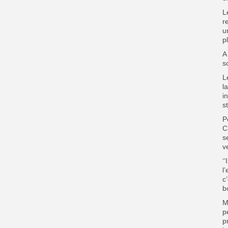
L
r
u
p
A
s
L
l
i
st
P
C
s
v
‘
l
c
b
M
p
p