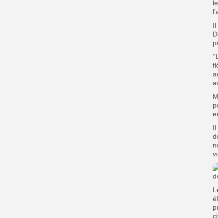
l
l
I
D
p
‘
f
a
a
M
p
e
I
d
n
v
L
é
p
c