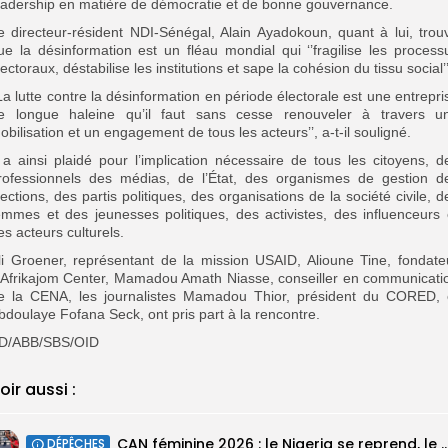
eadership en matière de démocratie et de bonne gouvernance.
e directeur-résident NDI-Sénégal, Alain Ayadokoun, quant à lui, trou
ue la désinformation est un fléau mondial qui ‘’fragilise les process
lectoraux, déstabilise les institutions et sape la cohésion du tissu social’’
’La lutte contre la désinformation en période électorale est une entrepri
e longue haleine qu’il faut sans cesse renouveler à travers u
obilisation et un engagement de tous les acteurs’’, a-t-il souligné.
l a ainsi plaidé pour l’implication nécessaire de tous les citoyens, d
rofessionnels des médias, de l’État, des organismes de gestion d
lections, des partis politiques, des organisations de la société civile, d
emmes et des jeunesses politiques, des activistes, des influenceurs 
es acteurs culturels.
li Groener, représentant de la mission USAID, Alioune Tine, fondate
’Afrikajom Center, Mamadou Amath Niasse, conseiller en communicati
e la CENA, les journalistes Mamadou Thior, président du CORED, 
bdoulaye Fofana Seck, ont pris part à la rencontre.
D/ABB/SBS/OID
oir aussi :
‎CAN féminine 2026 : le Nigeria se reprend, le Malawi su
DÉPÊCHES