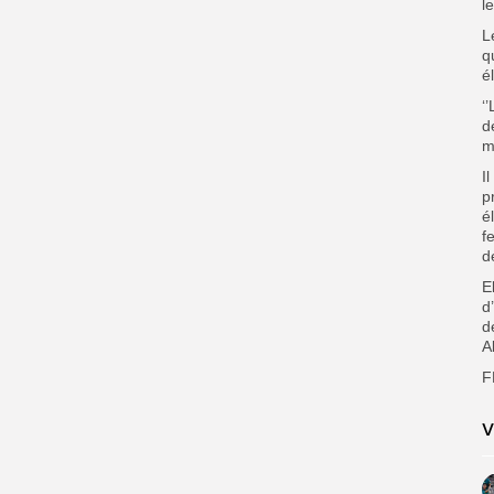
l
L
q
é
‘
d
m
I
p
é
f
d
E
d
d
A
F
V