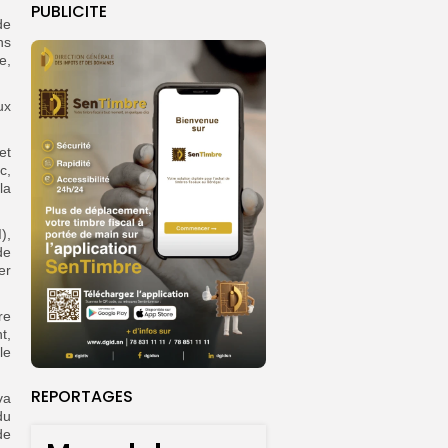
PUBLICITE
de
ns
e,
ux
et
c,
la
),
de
er
re
t,
le
REPORTAGES
va
du
de