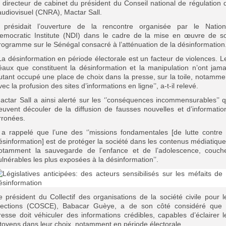
e directeur de cabinet du président du Conseil national de régulation 
’audiovisuel (CNRA), Mactar Sall.
l présidait l’ouverture de la rencontre organisée par le Nation
emocratic Institute (NDI) dans le cadre de la mise en œuvre de s
rogramme sur le Sénégal consacré à l’atténuation de la désinformation
’La désinformation en période électorale est un facteur de violences. L
léaux que constituent la désinformation et la manipulation n’ont jama
utant occupé une place de choix dans la presse, sur la toile, notamme
vec la profusion des sites d’informations en ligne’’, a-t-il relevé.
actar Sall a ainsi alerté sur les ‘’conséquences incommensurables’’ q
euvent découler de la diffusion de fausses nouvelles et d’informatio
rronées.
l a rappelé que l’une des ‘’missions fondamentales [de lutte contre 
ésinformation] est de protéger la société dans les contenus médiatique
otamment la sauvegarde de l’enfance et de l’adolescence, couch
ulnérables les plus exposées à la désinformation’’.
e président du Collectif des organisations de la société civile pour l
lections (COSCE), Babacar Guèye, a de son côté considéré que 
resse doit véhiculer des informations crédibles, capables d’éclairer l
itoyens dans leur choix, notamment en période électorale.