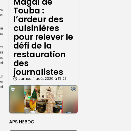
Magal de
Touba :
ve
us
l’ardeur des
.
cuisinières
se
ne
pour relever le
défi de la
es
restauration
es
es
des
et
journalistes
ur
samedi 1 août 2026 à 11h21
on
et
APS HEBDO
rprend encore...