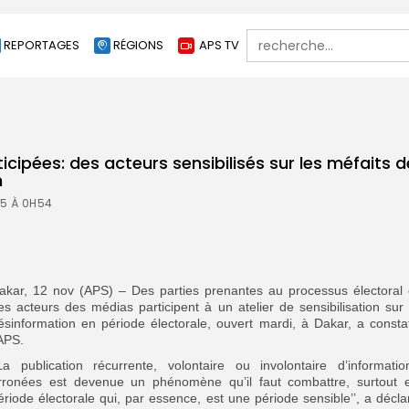
Search
REPORTAGES
RÉGIONS
APS TV
for:
ticipées: des acteurs sensibilisés sur les méfaits d
n
25 À 0H54
akar, 12 nov (APS) – Des parties prenantes au processus électoral 
es acteurs des médias participent à un atelier de sensibilisation sur 
ésinformation en période électorale, ouvert mardi, à Dakar, a consta
’APS.
’La publication récurrente, volontaire ou involontaire d’informatio
rronées est devenue un phénomène qu’il faut combattre, surtout 
ériode électorale qui, par essence, est une période sensible’’, a décla