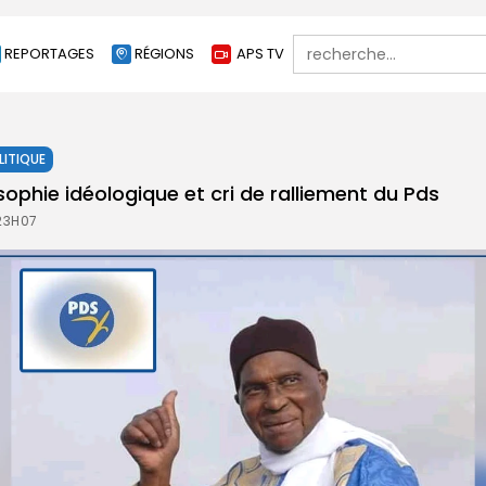
Search
REPORTAGES
RÉGIONS
APS TV
for:
LITIQUE
osophie idéologique et cri de ralliement du Pds
 23H07