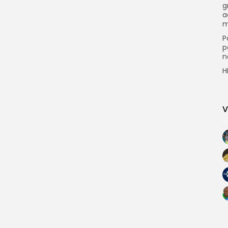
g
a
m
P
p
n
H
V