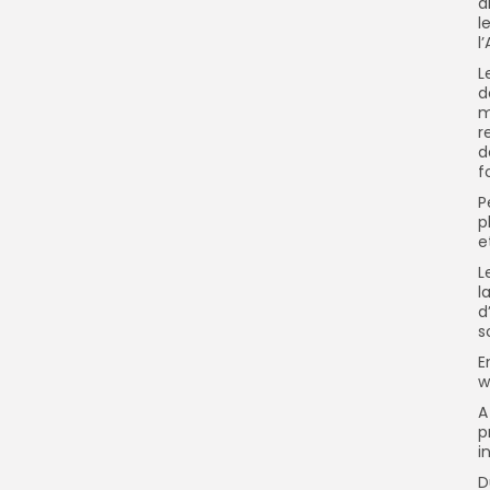
a
l
l
L
d
m
r
d
f
P
p
e
L
l
d
s
E
w
A
p
i
D