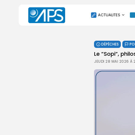
ACTUALITES
POLITIQUE
DÉPÊCHES
PO
SOCIÉTÉ
Le ”Sopi”, phil
ÉCONOMIE
JEUDI 28 MAI 2026 À
CULTURE
SPORT
ENVIRONNEMENT
INTERNATIONAL
AGENDA
SANTE