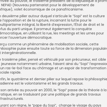
rrivée au pouvoir, le troisième président de la République a pro
e NEPAD (Nouveau partenariat pour le développement de
’Afrique), volet économique de ce panafricanisme.
e deuxième pilier autour duquel s’articule le ”Sopi” est la culture
e l’opposition et de la rupture, incarnant la lutte pour le
ultipartisme intégral, la liberté d’expression, l’État de droit et le
efus du parti unique. Il promeut également la conquête
émocratique, en utilisant la rue, les meetings et les urnes pour
orcer l’ouverture démocratique.
erçu comme un phénomène de mobilisation sociale, cette
hilosophie puise ensuite toute sa force de la dimension populair
t intergénérationnelle.
e troisième pilier, pensé et véhiculé par son précurseur, est cible
a jeunesse notamment urbaine, faisant ainsi du ”Sopi” l’expressi
’un ras-le-bol face au chômage et un espoir de transformation
ociale rapide.
nfin, le quatrième et dernier pilier sur lequel repose la philosophi
adienne est le volontarisme et les grands travaux.
 son arrivée au pouvoir en 2000, le ”Sopi” passe de la théorie à la
ratique, en se traduisant par une politique de grands travaux
nfrastructurels.
urant son règne, le “pape du Sopi”, change le visage du pays