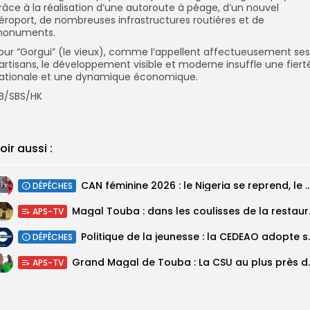
râce à la réalisation d’une autoroute à péage, d’un nouvel
éroport, de nombreuses infrastructures routières et de
onuments.
our “Gorgui” (le vieux), comme l’appellent affectueusement ses
artisans, le développement visible et moderne insuffle une fiert
ationale et une dynamique économique.
B/SBS/HK
oir aussi :
‎CAN féminine 2026 : le Nigeria se reprend, le Malawi su
DÉPÊCHES
Magal Touba : 
APS-TV
Politique de la jeunesse :
DÉPÊCHES
Grand Magal de Tou
APS-TV