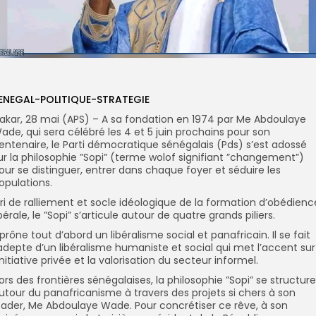
ENEGAL-POLITIQUE-STRATEGIE
akar, 28 mai (APS) – A sa fondation en 1974 par Me Abdoulaye
ade, qui sera célébré les 4 et 5 juin prochains pour son
entenaire, le Parti démocratique sénégalais (Pds) s’est adossé
ur la philosophie ”Sopi” (terme wolof signifiant ”changement”)
our se distinguer, entrer dans chaque foyer et séduire les
opulations.
ri de ralliement et socle idéologique de la formation d’obédienc
ibérale, le ”Sopi” s’articule autour de quatre grands piliers.
l prône tout d’abord un libéralisme social et panafricain. Il se fait
’adepte d’un libéralisme humaniste et social qui met l’accent sur
’initiative privée et la valorisation du secteur informel.
ors des frontières sénégalaises, la philosophie ”Sopi” se structure
utour du panafricanisme à travers des projets si chers à son
eader, Me Abdoulaye Wade. Pour concrétiser ce rêve, à son