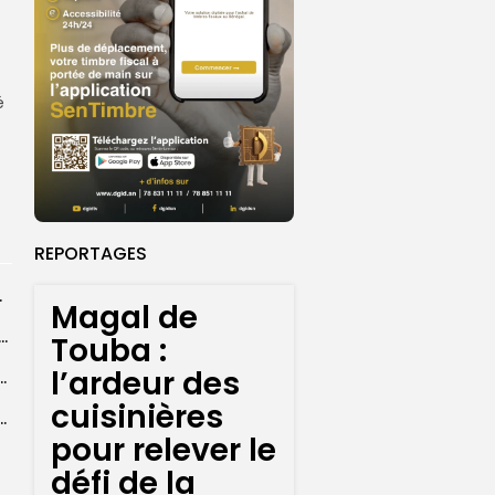
é
REPORTAGES
rprend encore...
Magal de
dans les coulisses de la restauration de la presse...
Touba :
l’ardeur des
 la CEDEAO adopte son plan d’actions stratégiques...
cuisinières
ba : La CSU au plus près des pèlerins
pour relever le
défi de la