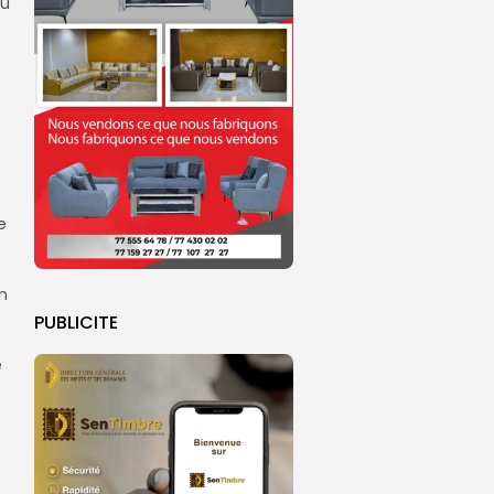
mu
e
on
PUBLICITE
e