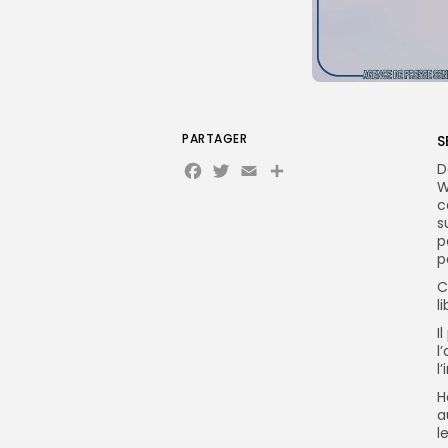
PARTAGER
S
Facebook
Twitter
Email
D
W
c
s
p
p
C
l
I
l
l
H
a
l