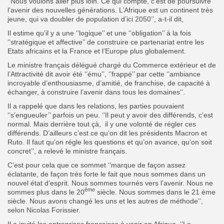
‘’Nous voulons aller plus loin. Ce qui compte, c’est de poursuivre
l’avenir des nouvelles générations. L’Afrique est un continent très
jeune, qui va doubler de population d’ici 2050’’, a-t-il dit,
Il estime qu’il y a une ‘’logique’’ et une ‘’obligation’’ à la fois
‘’stratégique et affective’’ de construire ce partenariat entre les
Etats africains et la France et l’Europe plus globalement.
Le ministre français délégué chargé du Commerce extérieur et de
l’Attractivité dit avoir été ‘’ému’’, ‘’frappé’’ par cette ‘’ambiance
incroyable d’enthousiasme, d’amitié, de franchise, de capacité à
échanger, à construire l’avenir dans tous les domaines’’.
Il a rappelé que dans les relations, les parties pouvaient
‘’s’engueuler’’ parfois un peu. ‘’Il peut y avoir des différends, c’est
normal. Mais derrière tout çà, il y une volonté de régler ces
différends. D’ailleurs c’est ce qu’on dit les présidents Macron et
Ruto. Il faut qu’on régle les questions et qu’on avance, qu’on soit
concret’’, a relevé le ministre français.
C’est pour cela que ce sommet ‘’marque de façon assez
éclatante, de façon très forte le fait que nous sommes dans un
nouvel état d’esprit. Nous sommes tournés vers l’avenir. Nous ne
ème
sommes plus dans le 20
siècle. Nous sommes dans le 21 ème
siècle. Nous avons changé les uns et les autres de méthode’’,
selon Nicolas Forissier.
Il a invité les entreprises françaises à venir en Afrique. ‘’Le