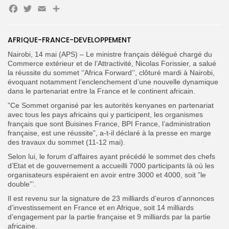
Facebook
Twitter
Email
Partager
AFRIQUE-FRANCE-DEVELOPPEMENT
Search
Search
Nairobi, 14 mai (APS) – Le ministre français délégué chargé du
for:
Button
Commerce extérieur et de l’Attractivité, Nicolas Forissier, a salué
la réussite du sommet ‘’Africa Forward’’, clôturé mardi à Nairobi,
FR
évoquant notamment l’enclenchement d’une nouvelle dynamique
dans le partenariat entre la France et le continent africain.
”Ce Sommet organisé par les autorités kenyanes en partenariat
avec tous les pays africains qui y participent, les organismes
français que sont Buisines France, BPI France, l’administration
française, est une réussite”, a-t-il déclaré à la presse en marge
des travaux du sommet (11-12 mai).
Selon lui, le forum d’affaires ayant précédé le sommet des chefs
d’Etat et de gouvernement a accueilli 7000 participants là où les
organisateurs espéraient en avoir entre 3000 et 4000, soit ”le
double”’.
Il est revenu sur la signature de 23 milliards d’euros d’annonces
d’investissement en France et en Afrique, soit 14 milliards
d’engagement par la partie française et 9 milliards par la partie
africaine.