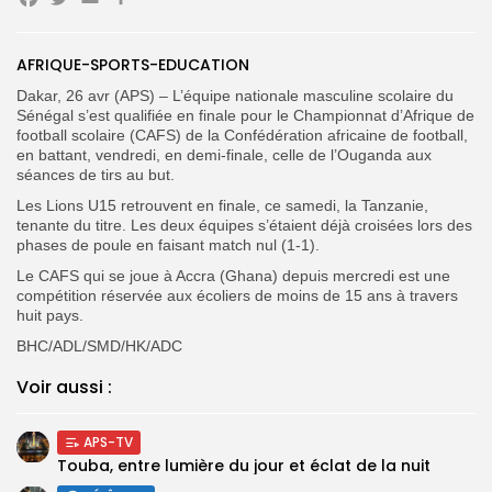
Facebook
Twitter
Email
Partager
Search
Search
for:
Button
AFRIQUE-SPORTS-EDUCATION
FR
Dakar, 26 avr (APS) – L’équipe nationale masculine scolaire du
Sénégal s’est qualifiée en finale pour le Championnat d’Afrique de
football scolaire (CAFS) de la Confédération africaine de football,
en battant, vendredi, en demi-finale, celle de l’Ouganda aux
séances de tirs au but.
Les Lions U15 retrouvent en finale, ce samedi, la Tanzanie,
tenante du titre. Les deux équipes s’étaient déjà croisées lors des
phases de poule en faisant match nul (1-1).
Le CAFS qui se joue à Accra (Ghana) depuis mercredi est une
compétition réservée aux écoliers de moins de 15 ans à travers
huit pays.
BHC/ADL/SMD/HK/ADC
Voir aussi :
APS-TV
Touba, entre lumière du jour et éclat de la nuit