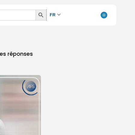
Search
FR
Button
 des réponses