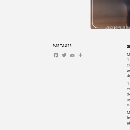
PARTAGER
S
Facebook
Twitter
Email
Partager
M
”
c
a
d
“
c
d
n
r
M
I
a