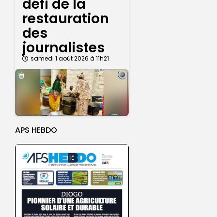
défi de la
restauration
des
journalistes
samedi 1 août 2026 à 11h21
APS HEBDO