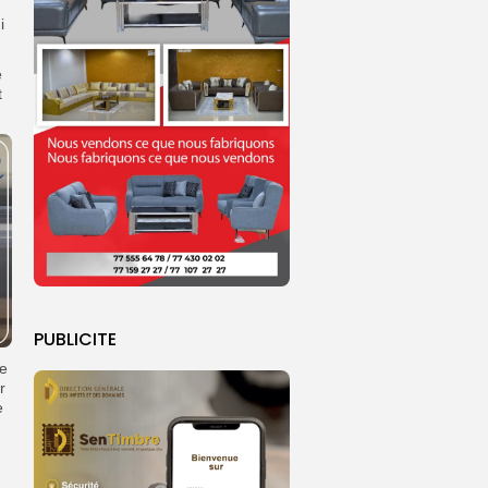
i
e
t
PUBLICITE
le
r
e