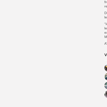
f
r
D
l
“
l
e
M
A
V