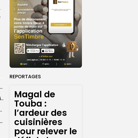
.
e
REPORTAGES
26 : Dakar Dem Dikk mobilise 939 rotations et transporte près...
Magal de
Grand Magal : 289 arrestations lors d’opérations préventives de sécurisation
Touba :
l’ardeur des
 seize Lioncelles retenues pour l’étape finale de...
cuisinières
agal de Touba : une centaine de gendarmes mobilisés sur les...
pour relever le