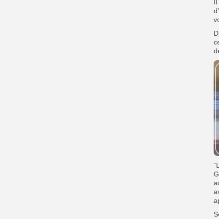
I
d
v
D
c
d
“
G
a
a
a
S