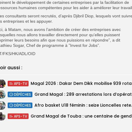
reinent le développement de certaines entreprises par la facilitation de
essources humaines compétentes pour les aider à améliorer leur travail
es consultants seront recrutés, d’après Djibril Diop, lesquels vont suivr
es entreprises et les appuyer.
Ici, à Matam, nous avons l’ambition de créer des entreprises avec
esquelles nous allons travailler directement pour qu’elles puissent
xprimer leurs besoins afin que nous puissions en répondre”, a dit
athieu Sogar, Chef de programme à ”Invest for Jobs”.
T/FKS/HK/ADL/OID
oir aussi :
Magal 20
APS-TV
DÉPÊCHES
‎Afro basket U18 féminin :
DÉPÊCHES
Grand M
APS-TV