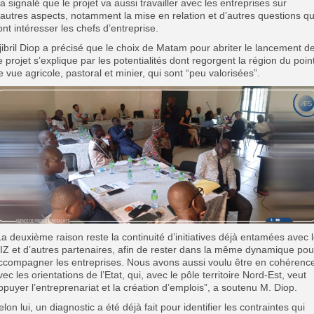
l a signalé que le projet va aussi travailler avec les entreprises sur
’autres aspects, notamment la mise en relation et d’autres questions qu
ont intéresser les chefs d’entreprise.
jibril Diop a précisé que le choix de Matam pour abriter le lancement d
e projet s’explique par les potentialités dont regorgent la région du poin
e vue agricole, pastoral et minier, qui sont “peu valorisées”.
La deuxième raison reste la continuité d’initiatives déjà entamées avec 
IZ et d’autres partenaires, afin de rester dans la même dynamique pou
ccompagner les entreprises. Nous avons aussi voulu être en cohérenc
vec les orientations de l’Etat, qui, avec le pôle territoire Nord-Est, veut
ppuyer l’entreprenariat et la création d’emplois”, a soutenu M. Diop.
elon lui, un diagnostic a été déjà fait pour identifier les contraintes qui