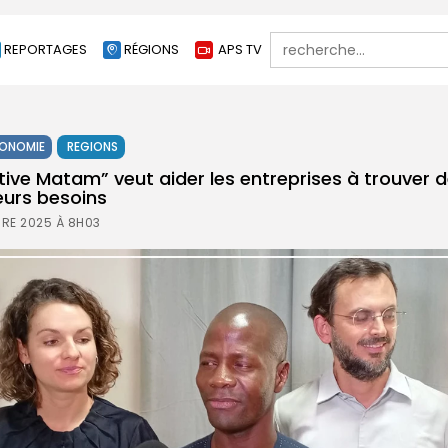
Search
REPORTAGES
RÉGIONS
APS TV
for:
ONOMIE
REGIONS
iative Matam” veut aider les entreprises à trouver
eurs besoins
BRE 2025 À 8H03