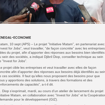
ENEGAL-ECONOMIE
atam, 10 sept (APS) – Le projet ”Initiative Matam”, en partenariat avec
Invest for Jobs”, veut travailler, “de façon concrète” avec les entreprises
ibles du projet, afin d’apporter des réponses aux besoins bien identifiés
u sein des sociétés, a indiqué Djibril Diop, conseiller technique au sein
e ”Invest for Jobs”.
Le projet cible les entreprises et veut travailler avec elles de façon
oncrète afin d’apporter des réponses aux besoins déjà identifiés au sei
e ces sociétés. Il faut qu’elles nous proposent des besoins pour que
ous y apportions des solutions, à travers des formations et des
enforcements de capacités”, a-t-il dit.
. Diop s’exprimait, mardi, au cours d’un atelier de lancement du projet
nitiative Matam, en collaboration avec ”Invest for Jobs” et la Coopératio
llemande pour le développement (GIZ).