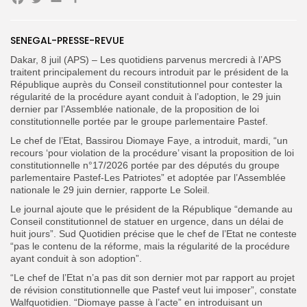
Facebook
Twitter
Email
Partager
SENEGAL-PRESSE-REVUE
Search
Search
Dakar, 8 juil (APS) – Les quotidiens parvenus mercredi à l’APS
for:
Button
traitent principalement du recours introduit par le président de la
République auprès du Conseil constitutionnel pour contester la
FR
régularité de la procédure ayant conduit à l’adoption, le 29 juin
dernier par l’Assemblée nationale, de la proposition de loi
constitutionnelle portée par le groupe parlementaire Pastef.
Le chef de l’Etat, Bassirou Diomaye Faye, a introduit, mardi, “un
recours ‘pour violation de la procédure’ visant la proposition de loi
constitutionnelle n°17/2026 portée par des députés du groupe
parlementaire Pastef-Les Patriotes” et adoptée par l’Assemblée
nationale le 29 juin dernier, rapporte Le Soleil.
Le journal ajoute que le président de la République “demande au
Conseil constitutionnel de statuer en urgence, dans un délai de
huit jours”. Sud Quotidien précise que le chef de l’Etat ne conteste
“pas le contenu de la réforme, mais la régularité de la procédure
ayant conduit à son adoption”.
“Le chef de l’Etat n’a pas dit son dernier mot par rapport au projet
de révision constitutionnelle que Pastef veut lui imposer”, constate
Walfquotidien. “Diomaye passe à l’acte” en introduisant un