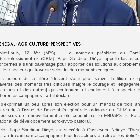
ENEGAL-AGRICULTURE-PERSPECTIVES
aint-Louis, 12 fév (APS) – Le nouveau président du Comi
nterprofessionnel riz (CRIZ), Pape Sandiour Dièye, appelle les acteu
oncernés à s’unir davantage pour apporter des solutions aux problèm
e leur secteur qui traverse selon lui des moments critiques.
es acteurs de la filière “doivent s’unir pour sauver la filière riz q
raverse des moments très critiques malgré le courage et l’engageme
des uns et des autres] qui contribuent et continuent à respecter l
ifférentes campagnes”, a-t-il déclaré.
l s’exprimait un peu après son élection pour un mandat de trois an
ercredi, à l’issue de l’assemblée générale ordinaire du CRIZ dont 
rocessus de renouvellement a été conduit par le FNDAPS, le Fon
ational de développement agro-sylvo-pastoral.
elon Pape Sandiour Dièye, qui succède à Ousseynou Ndiaye, “l’heu
st au travail pour accompagner tous les acteurs et relever les défis” 