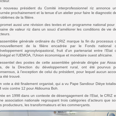
ecteur.
e nouveau président du Comité interprofessionnel riz annonce u
ournée prochainement et la tenue d’un atelier pour faire le diagnostic d
roblèmes de la filière.
l promet aussi une révision des textes et un programme national pour 
haine de valeur riz dans un souci d’améliorer les conditions de vie d
cteurs.
’assemblée générale ordinaire du CRIZ marque la fin du processus 
enouvellement de la filière encadrée par le Fonds national 
éveloppement agrosylvopastoral, fruit d’un partenariat entre l’Etat 
énégal et l’UEMOA, l’Union économique et monétaire ouest africaine.
’essentiel des postes de cette assemblée générale dirigée par Aissa
a, de la Direction du développement rural, ont été pourvus p
onsensus, à l’exception de celui du président, pour lequel aucun acco
’a été trouvé.
n vote a été finalement organisé, qui a vu Pape Sandiour Dièye totalis
4 voix contre 12 pour Aldiouma Boh.
rée en 1998 dans un contexte de désengagement de l’Etat, le CRIZ e
ne association nationale regroupant trois catégories d’acteurs que so
es producteurs, les transformateurs et les commerçants.