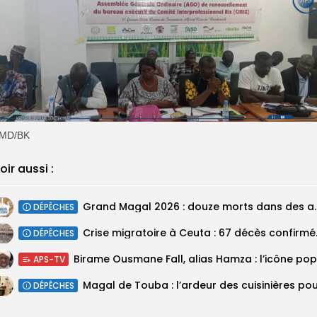
MD/BK
oir aussi :
Grand Magal 2026 : douze mor
DÉPÊCHES
Crise migratoir
DÉPÊCHES
APS-TV
DÉPÊCHES