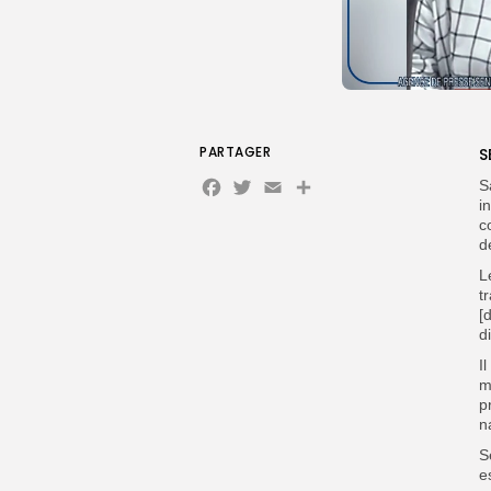
PARTAGER
S
Facebook
Twitter
Email
S
i
c
d
L
t
[
d
I
m
p
n
S
e