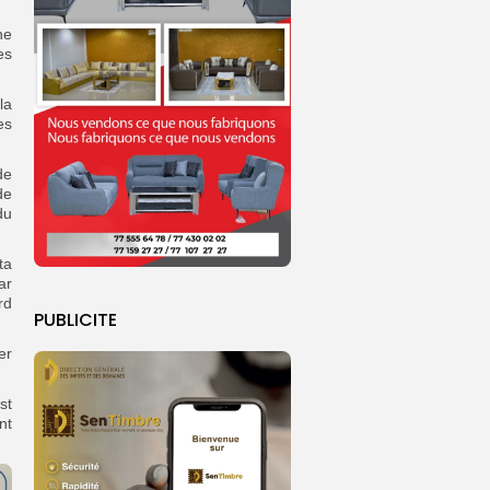
ne
es
la
es
de
de
du
ta
ar
rd
PUBLICITE
er
st
nt