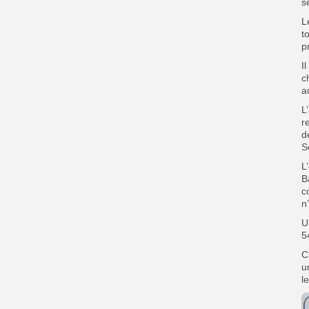
s
L
t
p
I
c
a
L
r
d
S
L
B
c
n
U
5
C
u
l