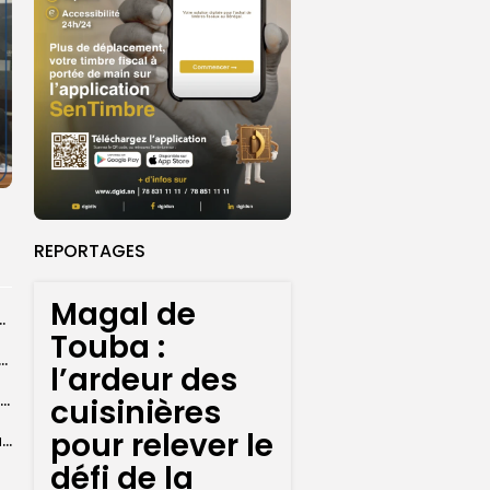
REPORTAGES
Magal de
ts dans des accidents de la route...
Touba :
e à Ceuta : 67 décès confirmés, retour en nombre des...
l’ardeur des
Birame Ousmane Fall, alias Hamza : l’icône populaire du Grand Magal
cuisinières
pour relever le
Magal de Touba : l’ardeur des cuisinières pour relever le défi de...
défi de la