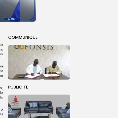
COMMUNIQUE
té
rs
es
ui
nt
es
PUBLICITE
s,
le
ds
re
du