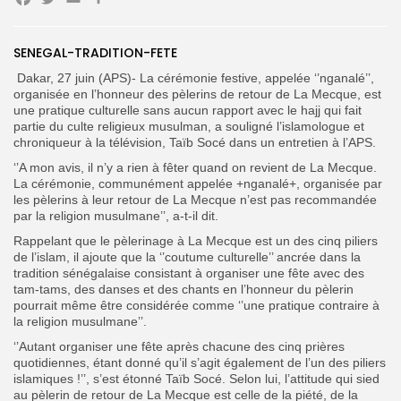
Facebook
Twitter
Email
Search
Search
SENEGAL-TRADITION-FETE
for:
Button
Dakar, 27 juin (APS)- La cérémonie festive, appelée ‘’nganalé’’,
FR
organisée en l’honneur des pèlerins de retour de La Mecque, est
une pratique culturelle sans aucun rapport avec le hajj qui fait
partie du culte religieux musulman, a souligné l’islamologue et
chroniqueur à la télévision, Taïb Socé dans un entretien à l’APS.
‘’A mon avis, il n’y a rien à fêter quand on revient de La Mecque.
La cérémonie, communément appelée +nganalé+, organisée par
les pèlerins à leur retour de La Mecque n’est pas recommandée
par la religion musulmane’’, a-t-il dit.
Rappelant que le pèlerinage à La Mecque est un des cinq piliers
de l’islam, il ajoute que la ‘’coutume culturelle’’ ancrée dans la
tradition sénégalaise consistant à organiser une fête avec des
tam-tams, des danses et des chants en l’honneur du pèlerin
pourrait même être considérée comme ‘’une pratique contraire à
la religion musulmane’’.
‘’Autant organiser une fête après chacune des cinq prières
quotidiennes, étant donné qu’il s’agit également de l’un des piliers
islamiques !’’, s’est étonné Taïb Socé. Selon lui, l’attitude qui sied
au pèlerin de retour de La Mecque est celle de la piété, de la