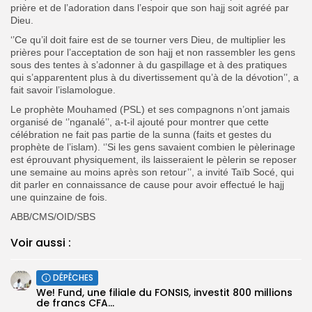
prière et de l’adoration dans l’espoir que son hajj soit agréé par
Dieu.
‘’Ce qu’il doit faire est de se tourner vers Dieu, de multiplier les
prières pour l’acceptation de son hajj et non rassembler les gens
sous des tentes à s’adonner à du gaspillage et à des pratiques
qui s’apparentent plus à du divertissement qu’à de la dévotion’’, a
fait savoir l’islamologue.
Le prophète Mouhamed (PSL) et ses compagnons n’ont jamais
organisé de ‘’nganalé’’, a-t-il ajouté pour montrer que cette
célébration ne fait pas partie de la sunna (faits et gestes du
prophète de l’islam). ‘’Si les gens savaient combien le pèlerinage
est éprouvant physiquement, ils laisseraient le pèlerin se reposer
une semaine au moins après son retour’’, a invité Taïb Socé, qui
dit parler en connaissance de cause pour avoir effectué le hajj
une quinzaine de fois.
ABB/CMS/OID/SBS
Voir aussi :
DÉPÊCHES
We! Fund, une filiale du FONSIS, investit 800 millions
de francs CFA...