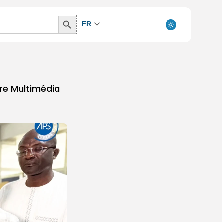
Search
FR
Button
re Multimédia