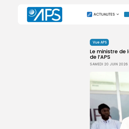
ACTUALITES
POLITIQUE
Vue APS
SOCIÉTÉ
Le ministre de
ÉCONOMIE
de l’APS
CULTURE
SAMEDI 20 JUIN 2026
SPORT
ENVIRONNEMENT
INTERNATIONAL
AGENDA
SANTE