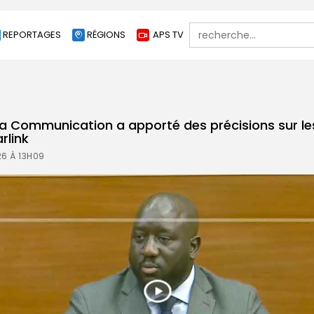
Search
REPORTAGES
RÉGIONS
APS TV
for:
 la Communication a apporté des précisions sur 
rlink
26 À 13H09