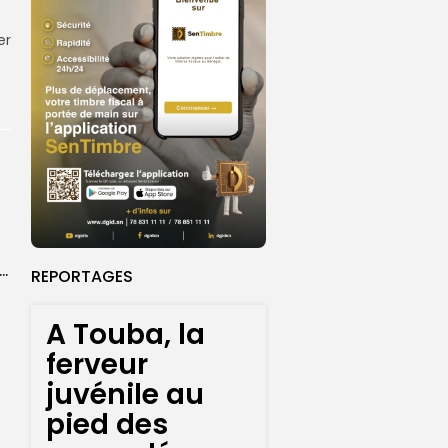
e
er
ket U18 : les sélections masculine et féminine du Sénégal fixées sur...
REPORTAGES
A Touba, la
ferveur
juvénile au
pied des