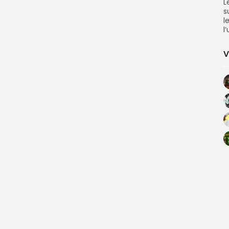
L
s
l
l
V