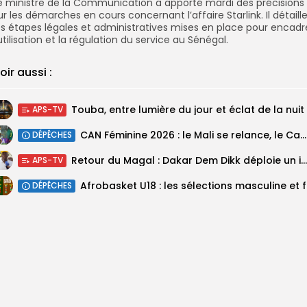
e ministre de la Communication a apporté mardi des précisions
ur les démarches en cours concernant l’affaire Starlink. Il détaill
es étapes légales et administratives mises en place pour encadr
’utilisation et la régulation du service au Sénégal.
oir aussi :
Touba, entre lumière du jour et éclat de la nuit
APS-TV
‎CAN Féminine 2026 : le Mali se relance, le Cameroun domine le...
DÉPÊCHES
Retour du Magal : Dakar Dem Dikk déploie un important dispositif pour...
APS-TV
‎Afrobas
DÉPÊCHES