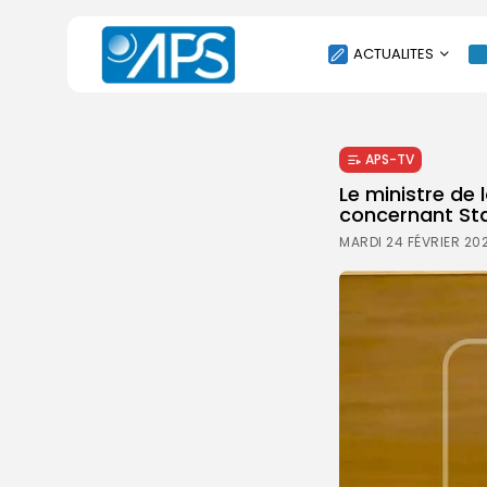
ACTUALITES
POLITIQUE
APS-TV
SOCIÉTÉ
Le ministre de
ÉCONOMIE
concernant Sta
CULTURE
MARDI 24 FÉVRIER 20
SPORT
ENVIRONNEMENT
INTERNATIONAL
AGENDA
SANTE