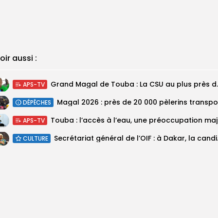
oir aussi :
Grand Magal de Tou
APS-TV
DÉPÊCHES
Touba :
APS-TV
Secrétariat géné
CULTURE