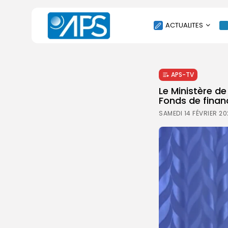
ACTUALITES
POLITIQUE
APS-TV
SOCIÉTÉ
Le Ministère de
ÉCONOMIE
Fonds de finan
CULTURE
SAMEDI 14 FÉVRIER 20
SPORT
ENVIRONNEMENT
INTERNATIONAL
AGENDA
SANTE