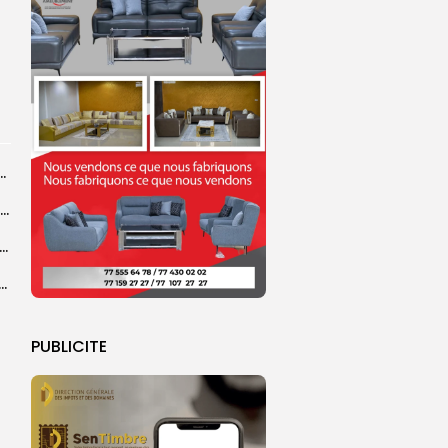
ba : La CSU au plus près des pèlerins
Magal 2026 : près de 20 000 pèlerins transportés vers Touba en...
 l’accès à l’eau, une préoccupation majeure avant le Grand Magal
ral de l’OIF : à Dakar, la candidate Coumba Bâ, décline...
PUBLICITE