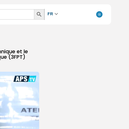
Search
FR
Button
hnique et le
que (3FPT)