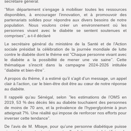
secrétaire général.
‘’Mon département s’engage à mobiliser toutes les ressources
disponibles, à encourager l’innovation, et à promouvoir des
partenariats solides pour répondre aux divers besoins de notre
Search
Search
population. Nous voulons créer un environnement où les
for:
Button
personnes vivant avec le diabète se sentent soutenues et
comprises’’, a-t-il déclaré
FR
Le secrétaire général du ministère de la Santé et de l’Action
sociale présidait la célébration de la journée mondiale de lutte
contre le diabète dont le thème est ”Chaque personne vivant avec
le diabète a la possibilité de mener une vie saine’’. Cette
thématique s’inscrit dans la campagne 2024-2026 intitulée
‘’diabète et bien-être’’.
A propos du thème, il a estimé qu’il s’agit d’un message, un appel
clair à l’action, car le bien-être doit être au cœur de notre réponse
au diabète.
Il rappelé qu’au Sénégal, selon ”les estimations de l’OMS en
2019, 53 % des décès liés au diabète touchaient des personnes
de moins de 70 ans, et la prévalence de l’hyperglycémie à jeun
atteignait 7%. Une réalité qui impose de renforcer nos efforts pour
inverser cette tendance”.
De l’avis de M. Mbaye, pour qu’une personne diabétique puisse