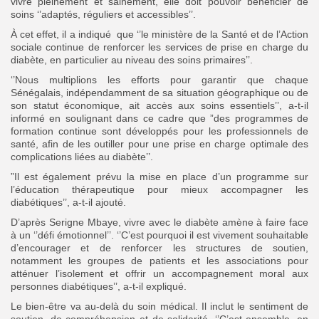
vivre pleinement et sainement, elle doit pouvoir bénéficier de
soins ‘’adaptés, réguliers et accessibles’’.
À cet effet, il a indiqué que ‘’le ministère de la Santé et de l’Action
sociale continue de renforcer les services de prise en charge du
diabète, en particulier au niveau des soins primaires’’.
‘’Nous multiplions les efforts pour garantir que chaque
Sénégalais, indépendamment de sa situation géographique ou de
son statut économique, ait accès aux soins essentiels’’, a-t-il
informé en soulignant dans ce cadre que ”des programmes de
formation continue sont développés pour les professionnels de
santé, afin de les outiller pour une prise en charge optimale des
complications liées au diabète’’.
”Il est également prévu la mise en place d’un programme sur
l’éducation thérapeutique pour mieux accompagner les
diabétiques’’, a-t-il ajouté.
D’après Serigne Mbaye, vivre avec le diabète amène à faire face
à un ‘’défi émotionnel’’. ‘’C’est pourquoi il est vivement souhaitable
d’encourager et de renforcer les structures de soutien,
notamment les groupes de patients et les associations pour
atténuer l’isolement et offrir un accompagnement moral aux
personnes diabétiques’’, a-t-il expliqué.
Le bien-être va au-delà du soin médical. Il inclut le sentiment de
soutien, de compréhension et de solidarité. ‘’C’est ensemble, en