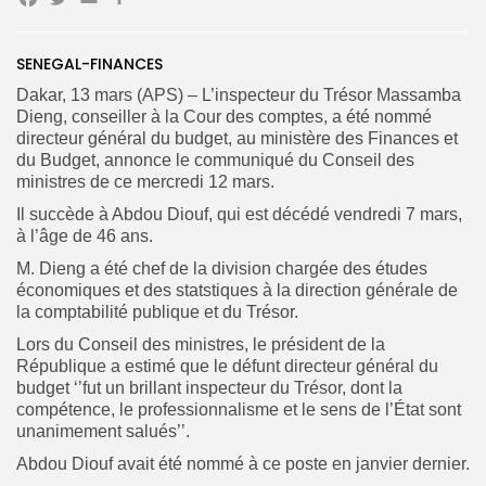
Facebook
Twitter
Email
Partager
Search
Search
for:
SENEGAL-FINANCES
Button
Dakar, 13 mars (APS) – L’inspecteur du Trésor Massamba
FR
Dieng, conseiller à la Cour des comptes, a été nommé
directeur général du budget, au ministère des Finances et
du Budget, annonce le communiqué du Conseil des
ministres de ce mercredi 12 mars.
Il succède à Abdou Diouf, qui est décédé vendredi 7 mars,
à l’âge de 46 ans.
M. Dieng a été chef de la division chargée des études
économiques et des statstiques à la direction générale de
la comptabilité publique et du Trésor.
Lors du Conseil des ministres, le président de la
République a estimé que le défunt directeur général du
budget ‘’fut un brillant inspecteur du Trésor, dont la
compétence, le professionnalisme et le sens de l’État sont
unanimement salués’’.
Abdou Diouf avait été nommé à ce poste en janvier dernier.