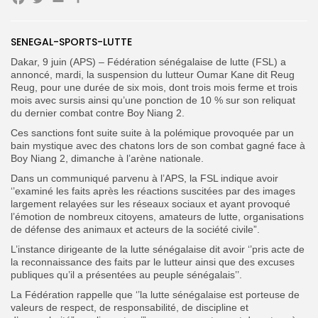
Facebook
Twitter
Email
Partager
Search
Search
SENEGAL-SPORTS-LUTTE
for:
Button
Dakar, 9 juin (APS) – Fédération sénégalaise de lutte (FSL) a
FR
annoncé, mardi, la suspension du lutteur Oumar Kane dit Reug
Reug, pour une durée de six mois, dont trois mois ferme et trois
mois avec sursis ainsi qu’une ponction de 10 % sur son reliquat
du dernier combat contre Boy Niang 2.
Ces sanctions font suite suite à la polémique provoquée par un
bain mystique avec des chatons lors de son combat gagné face à
Boy Niang 2, dimanche à l’arène nationale.
Dans un communiqué parvenu à l’APS, la FSL indique avoir
‘’examiné les faits après les réactions suscitées par des images
largement relayées sur les réseaux sociaux et ayant provoqué
l’émotion de nombreux citoyens, amateurs de lutte, organisations
de défense des animaux et acteurs de la société civile”.
L’instance dirigeante de la lutte sénégalaise dit avoir ‘’pris acte de
la reconnaissance des faits par le lutteur ainsi que des excuses
publiques qu’il a présentées au peuple sénégalais’’.
La Fédération rappelle que ‘’la lutte sénégalaise est porteuse de
valeurs de respect, de responsabilité, de discipline et