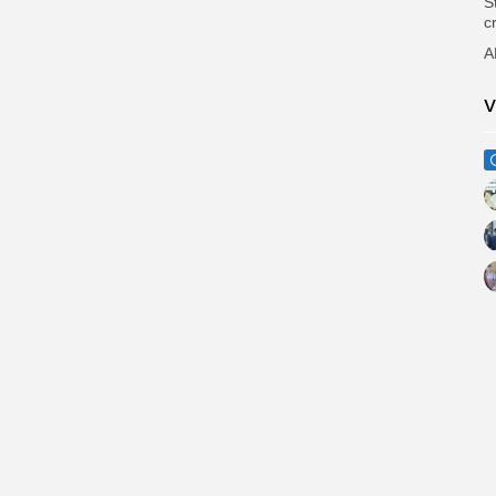
S
c
A
V