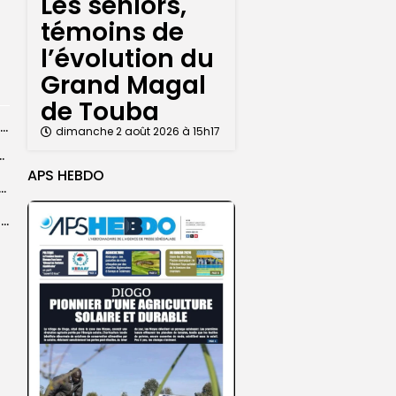
Les séniors,
témoins de
l’évolution du
Grand Magal
de Touba
Les séniors, témoins de l’évolution du Grand Magal de Touba
dimanche 2 août 2026 à 15h17
vulgarisation du message universel de...
APS HEBDO
e l’œuvre de Cheikh Ahmadou Bamba au cœur des réflexions
Touba : des consultations gratuites au service des populations