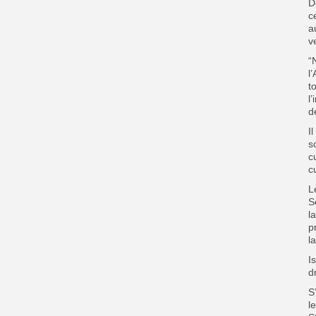
D
c
a
v
“
l
t
l
d
I
s
c
c
L
S
l
p
l
I
d
S
l