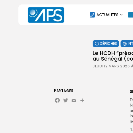
ACTUALITES
POLITIQUE
DÉPÊCHES
IN
SOCIÉTÉ
Le HCDH ”préoc
ÉCONOMIE
au Sénégal (
CULTURE
JEUDI 12 MARS 2026 
SPORT
ENVIRONNEMENT
INTERNATIONAL
PARTAGER
S
Facebook
Twitter
Email
Partager
AGENDA
D
N
SANTE
a
l
n
“