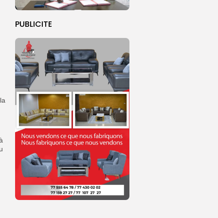
PUBLICITE
la
à
u