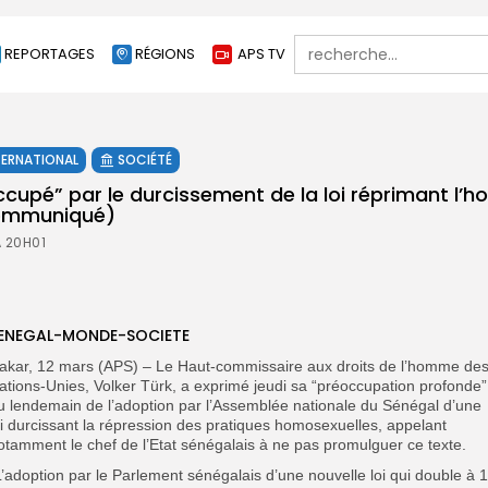
Search
REPORTAGES
RÉGIONS
APS TV
for:
TERNATIONAL
SOCIÉTÉ
cupé” par le durcissement de la loi réprimant l’h
communiqué)
À 20H01
ENEGAL-MONDE-SOCIETE
akar, 12 mars (APS) – Le Haut-commissaire aux droits de l’homme de
ations-Unies, Volker Türk, a exprimé jeudi sa “préoccupation profonde”
u lendemain de l’adoption par l’Assemblée nationale du Sénégal d’une
oi durcissant la répression des pratiques homosexuelles, appelant
otamment le chef de l’Etat sénégalais à ne pas promulguer ce texte.
L’adoption par le Parlement sénégalais d’une nouvelle loi qui double à 