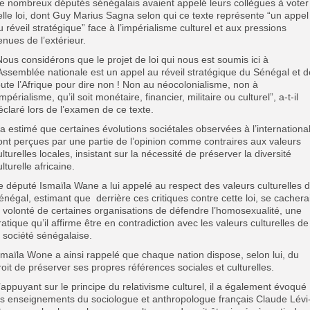
e nombreux députés sénégalais avaient appelé leurs collègues à voter
elle loi, dont Guy Marius Sagna selon qui ce texte représente “un appel
u réveil stratégique” face à l’impérialisme culturel et aux pressions
enues de l’extérieur.
Nous considérons que le projet de loi qui nous est soumis ici à
’Assemblée nationale est un appel au réveil stratégique du Sénégal et d
oute l’Afrique pour dire non ! Non au néocolonialisme, non à
’impérialisme, qu’il soit monétaire, financier, militaire ou culturel”, a-t-il
éclaré lors de l’examen de ce texte.
l a estimé que certaines évolutions sociétales observées à l’internationa
ont perçues par une partie de l’opinion comme contraires aux valeurs
ulturelles locales, insistant sur la nécessité de préserver la diversité
ulturelle africaine.
e député Ismaïla Wane a lui appelé au respect des valeurs culturelles 
énégal,
estimant que derrière ces critiques contre cette loi, se cacherai
a volonté de certaines organisations de défendre l’homosexualité, une
ratique qu’il affirme être en contradiction avec les valeurs culturelles de
a société sénégalaise.
smaïla Wone a ainsi rappelé que chaque nation dispose, selon lui, du
roit de préserver ses propres références sociales et culturelles.
’appuyant sur le principe du relativisme culturel, il a également évoqué
es enseignements du sociologue et anthropologue français Claude Lévi