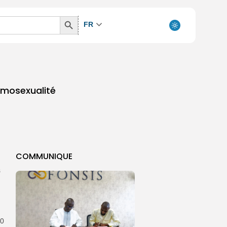
Search
FR
Button
omosexualité
COMMUNIQUE
s
10