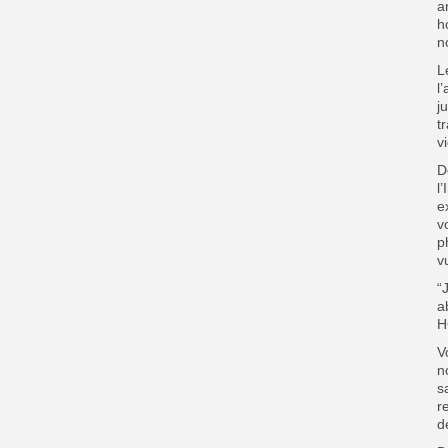
a
h
n
L
l
j
t
v
D
l
e
v
p
v
“
a
H
V
n
s
r
d