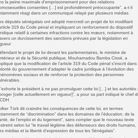
ns la peine maximale d’emprisonnement pour des relations
omosexuelles consenties […] est profondément préoccupante”, a-t-il
otamment réagi dans un communiqué relayé par plusieurs médias.
es députés sénégalais ont adopté mercredi un projet de loi modifiant
’article 319 du Code pénal et impliquant un renforcement du dispositif
uridique relatif à certaines infractions contre les mœurs, notamment à
ravers un durcissement des sanctions prévues par la législation en
igueur
éfendant le projet de loi devant les parlementaires, le ministre de
’Intérieur et de la Sécurité publique, Mouhamadou Bamba Cissé, a
xpliqué que la modification de l’article 319 du Code pénal s’inscrit dans 
olonté du gouvernement d’adapter le cadre juridique à l’évolution des
hénomènes sociaux et de renforcer la protection des personnes
ulnérables.
J’exhorte le président à ne pas promulguer cette loi […] et les autorités 
broger [celle actuellement en vigueur]”, a pour sa part indiqué le chef d
CDH.
olker Türk dit craindre les conséquences de cette loi, en termes
otamment de “discrimination” dans les domaines de l’éducation, de la
anté, de l’emploi et du logement”, sans compter que le nouveau texte
estreint selon lui “le travail légitime des défenseurs des droits humains,
es médias et la liberté d’expression de tous les Sénégalais”.