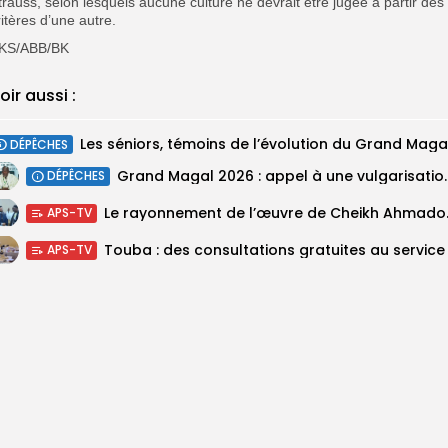
trauss, selon lesquels aucune culture ne devrait être jugée à partir des
ritères d’une autre.
KS/ABB/BK
oir aussi :
DÉPÊCHES
Grand Magal 2026 : appel à une 
DÉPÊCHES
Le rayonnement d
APS-TV
APS-TV