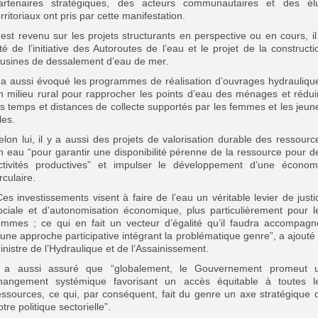
artenaires stratégiques, des acteurs communautaires et des él
erritoriaux ont pris par cette manifestation.
l est revenu sur les projets structurants en perspective ou en cours, il
ité de l’initiative des Autoroutes de l’eau et le projet de la constructi
’usines de dessalement d’eau de mer.
l a aussi évoqué les programmes de réalisation d’ouvrages hydrauliqu
n milieu rural pour rapprocher les points d’eau des ménages et rédui
es temps et distances de collecte supportés par les femmes et les jeun
lles.
elon lui, il y a aussi des projets de valorisation durable des ressourc
n eau “pour garantir une disponibilité pérenne de la ressource pour d
ctivités productives” et impulser le développement d’une économ
irculaire.
Ces investissements visent à faire de l’eau un véritable levier de justi
ociale et d’autonomisation économique, plus particulièrement pour l
emmes ; ce qui en fait un vecteur d’égalité qu’il faudra accompagn
’une approche participative intégrant la problématique genre”, a ajouté 
inistre de l’Hydraulique et de l’Assainissement.
l a aussi assuré que “globalement, le Gouvernement promeut 
hangement systémique favorisant un accès équitable à toutes l
essources, ce qui, par conséquent, fait du genre un axe stratégique 
otre politique sectorielle”.