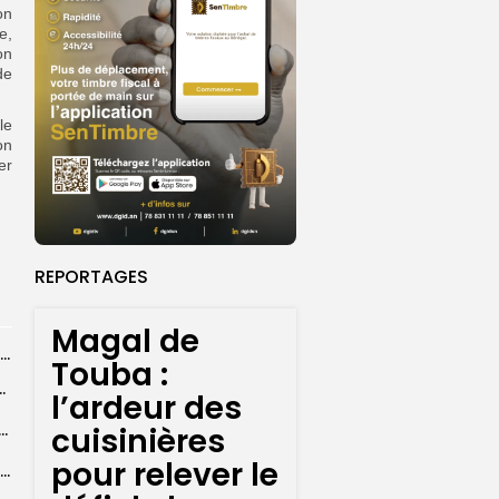
on
e,
on
de
le
on
er
REPORTAGES
Magal de
Magal de Touba : plus de 4.800 policiers déployés pour sécuriser les...
Touba :
ts dans des accidents de la route...
l’ardeur des
e à Ceuta : 67 décès confirmés, retour en nombre des...
cuisinières
pour relever le
Birame Ousmane Fall, alias Hamza : l’icône populaire du Grand Magal