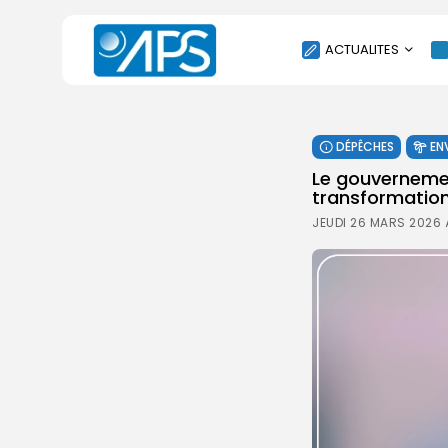
ACTUALITES
POLITIQUE
DÉPÊCHES
EN
SOCIÉTÉ
Le gouverneme
ÉCONOMIE
transformation
CULTURE
JEUDI 26 MARS 2026 
SPORT
ENVIRONNEMENT
INTERNATIONAL
AGENDA
SANTE