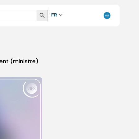
Search
FR
Button
ent (ministre)