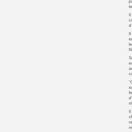
p
t
I
c
d
I
e
l
fi
S
e
a
c
“
s
f
d
m
I
c
r
n