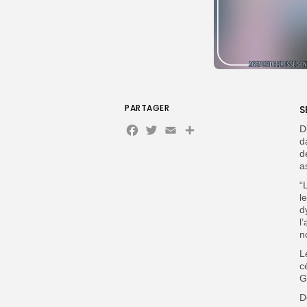
PARTAGER
S
Facebook
Twitter
Email
Partager
D
d
d
a
“
l
d
l
n
L
c
G
D