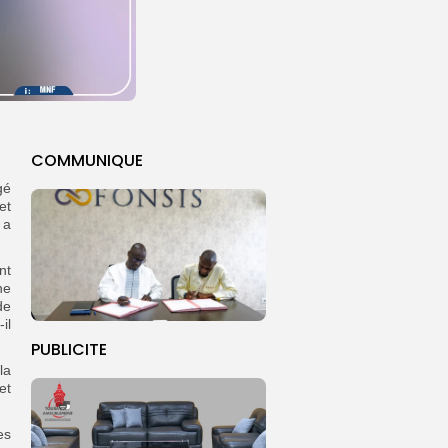
COMMUNIQUE
gé
et
 a
nt
ne
de
il
PUBLICITE
la
et
es