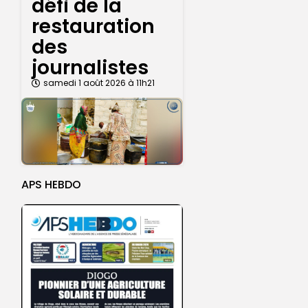
défi de la
restauration
des
journalistes
samedi 1 août 2026 à 11h21
APS HEBDO