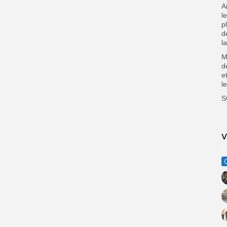
A
l
p
d
l
M
d
e
l
S
V