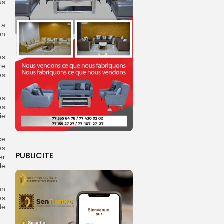
us
 a
on
es
re
es
es
es
ie
ce
es
PUBLICITE
er
le
un
es
de