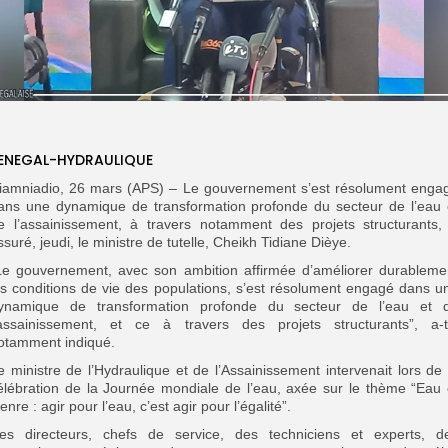
ENEGAL-HYDRAULIQUE
iamniadio, 26 mars (APS) – Le gouvernement s’est résolument enga
ans une dynamique de transformation profonde du secteur de l’eau 
e l’assainissement, à travers notamment des projets structurants,
ssuré, jeudi, le ministre de tutelle, Cheikh Tidiane Dièye.
Le gouvernement, avec son ambition affirmée d’améliorer durableme
es conditions de vie des populations, s’est résolument engagé dans u
ynamique de transformation profonde du secteur de l’eau et 
’assainissement, et ce à travers des projets structurants”, a-t-
otamment indiqué.
e ministre de l’Hydraulique et de l’Assainissement intervenait lors de 
élébration de la Journée mondiale de l’eau, axée sur le thème “Eau 
enre : agir pour l’eau, c’est agir pour l’égalité”.
es directeurs, chefs de service, des techniciens et experts, d