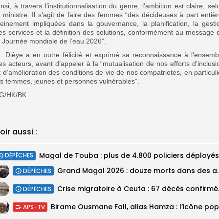
insi, à travers l’institutionnalisation du genre, l’ambition est claire, sel
e ministre. Il s’agit de faire des femmes “des décideuses à part entièr
leinement impliquées dans la gouvernance, la planification, la gesti
es services et la définition des solutions, conformément au message 
a Journée mondiale de l’eau 2026”.
. Dièye a en outre félicité et exprimé sa reconnaissance à l’ensemb
es acteurs, avant d’appeler à la “mutualisation de nos efforts d’inclusi
t d’amélioration des conditions de vie de nos compatriotes, en particuli
es femmes, jeunes et personnes vulnérables”.
G/HK/BK
oir aussi :
DÉPÊCHES
Grand Magal 2026 : douze mor
DÉPÊCHES
Crise migratoir
DÉPÊCHES
APS-TV