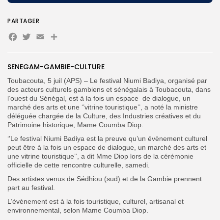
PARTAGER
Search
Search
for:
Facebook
Twitter
Email
Partager
Button
FR
SENEGAM-GAMBIE-CULTURE
Toubacouta, 5 juil (APS) – Le festival Niumi Badiya, organisé par
des acteurs culturels gambiens et sénégalais à Toubacouta, dans
l’ouest du Sénégal, est à la fois un espace de dialogue, un
marché des arts et une ‘’vitrine touristique’’, a noté la ministre
déléguée chargée de la Culture, des Industries créatives et du
Patrimoine historique, Mame Coumba Diop.
‘’Le festival Niumi Badiya est la preuve qu’un évènement culturel
peut être à la fois un espace de dialogue, un marché des arts et
une vitrine touristique’’, a dit Mme Diop lors de la cérémonie
officielle de cette rencontre culturelle, samedi.
Des artistes venus de Sédhiou (sud) et de la Gambie prennent
part au festival.
L’évènement est à la fois touristique, culturel, artisanal et
environnemental, selon Mame Coumba Diop.