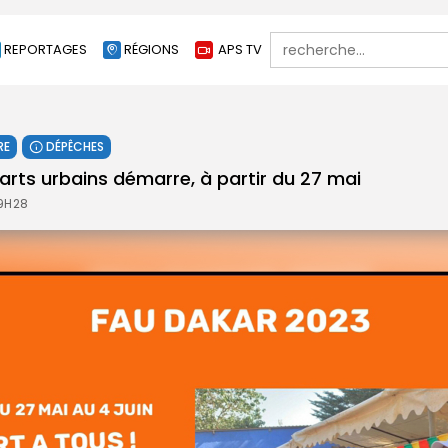
Search
REPORTAGES
RÉGIONS
APS TV
for:
RE
DÉPÊCHES
 arts urbains démarre, à partir du 27 mai
19H28