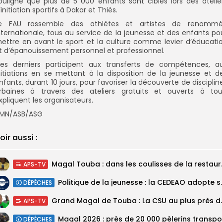
ouligne que plus de 5 000 enfants sont ciblés lors des atelie
’initiation sportifs à Dakar et Thiès.
e FAU rassemble des athlètes et artistes de renomm
nternationale, tous au service de la jeunesse et des enfants po
ettre en avant le sport et la culture comme levier d’éducati
t d’épanouissement personnel et professionnel.
es derniers participent aux transferts de compétences, a
nitiations en se mettant à la disposition de la jeunesse et d
nfants, durant 10 jours, pour favoriser la découverte de disciplin
rbaines à travers des ateliers gratuits et ouverts à tou
xpliquent les organisateurs.
MN/ASB/ASG
oir aussi :
Magal Touba : 
APS-TV
Politique de la jeunesse :
DÉPÊCHES
Grand Magal de Tou
APS-TV
DÉPÊCHES