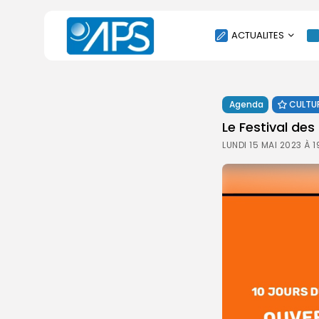
ACTUALITES
POLITIQUE
Agenda
CULTU
SOCIÉTÉ
Le Festival des
ÉCONOMIE
LUNDI 15 MAI 2023 À 
CULTURE
SPORT
ENVIRONNEMENT
INTERNATIONAL
AGENDA
SANTE