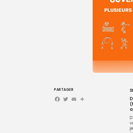
PARTAGER
S
Facebook
Twitter
Email
Partager
D
(
a
D
v
j