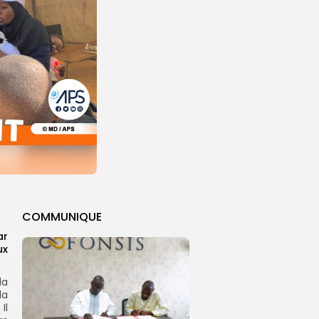
COMMUNIQUE
ar
ux
la
la
Il