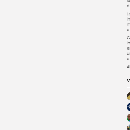
s
d
L
i
m
e
C
i
e
u
e
A
V