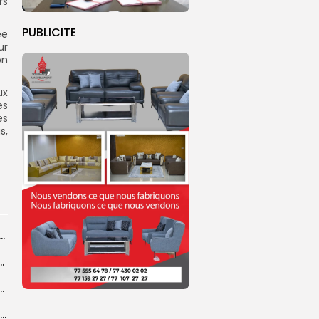
rs
PUBLICITE
ée
ur
on
ux
es
es
s,
dans les coulisses de la restauration de la presse...
 la CEDEAO adopte son plan d’actions stratégiques...
ba : La CSU au plus près des pèlerins
Magal 2026 : près de 20 000 pèlerins transportés vers Touba en...