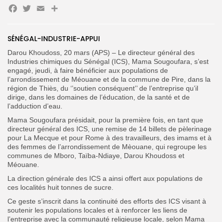
Facebook
Twitter
Email
Partager
Search
Search
for:
Button
FR
SÉNÉGAL-INDUSTRIE-APPUI
Darou Khoudoss, 20 mars (APS) – Le directeur général des
Industries chimiques du Sénégal (ICS), Mama Sougoufara, s’est
engagé, jeudi, à faire bénéficier aux populations de
l’arrondissement de Méouane et de la commune de Pire, dans la
région de Thiès, du ‘’soutien conséquent’’ de l’entreprise qu’il
dirige, dans les domaines de l’éducation, de la santé et de
l’adduction d’eau.
Mama Sougoufara présidait, pour la première fois, en tant que
directeur général des ICS, une remise de 14 billets de pèlerinage
pour La Mecque et pour Rome à des travailleurs, des imams et à
des femmes de l’arrondissement de Mèouane, qui regroupe les
communes de Mboro, Taïba-Ndiaye, Darou Khoudoss et
Méouane.
La direction générale des ICS a ainsi offert aux populations de
ces localités huit tonnes de sucre.
Ce geste s’inscrit dans la continuité des efforts des ICS visant à
soutenir les populations locales et à renforcer les liens de
l’entreprise avec la communauté religieuse locale, selon Mama