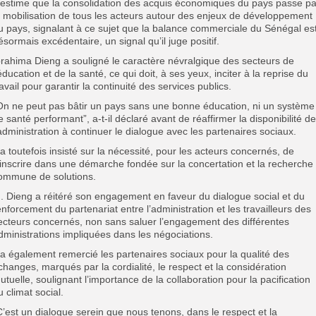
l estime que la consolidation des acquis économiques du pays passe pa
a mobilisation de tous les acteurs autour des enjeux de développement
u pays, signalant à ce sujet que la balance commerciale du Sénégal es
ésormais excédentaire, un signal qu’il juge positif.
brahima Dieng a souligné le caractère névralgique des secteurs de
’éducation et de la santé, ce qui doit, à ses yeux, inciter à la reprise du
ravail pour garantir la continuité des services publics.
On ne peut pas bâtir un pays sans une bonne éducation, ni un système
e santé performant”, a-t-il déclaré avant de réaffirmer la disponibilité de
’administration à continuer le dialogue avec les partenaires sociaux.
l a toutefois insisté sur la nécessité, pour les acteurs concernés, de
’inscrire dans une démarche fondée sur la concertation et la recherche
ommune de solutions.
. Dieng a réitéré son engagement en faveur du dialogue social et du
enforcement du partenariat entre l’administration et les travailleurs des
ecteurs concernés, non sans saluer l’engagement des différentes
dministrations impliquées dans les négociations.
l a également remercié les partenaires sociaux pour la qualité des
changes, marqués par la cordialité, le respect et la considération
utuelle, soulignant l’importance de la collaboration pour la pacification
u climat social.
C’est un dialogue serein que nous tenons, dans le respect et la