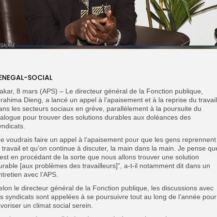
ENEGAL-SOCIAL
akar, 8 mars (APS) – Le directeur général de la Fonction publique,
brahima Dieng, a lancé un appel à l’apaisement et à la reprise du travail
ans les secteurs sociaux en grève, parallèlement à la poursuite du
ialogue pour trouver des solutions durables aux doléances des
yndicats.
Je voudrais faire un appel à l’apaisement pour que les gens reprennent
e travail et qu’on continue à discuter, la main dans la main. Je pense qu
’est en procédant de la sorte que nous allons trouver une solution
urable [aux problèmes des travailleurs]”, a-t-il notamment dit dans un
ntretien avec l’APS.
elon le directeur général de la Fonction publique, les discussions avec
es syndicats sont appelées à se poursuivre tout au long de l’année pour
avoriser un climat social serein.