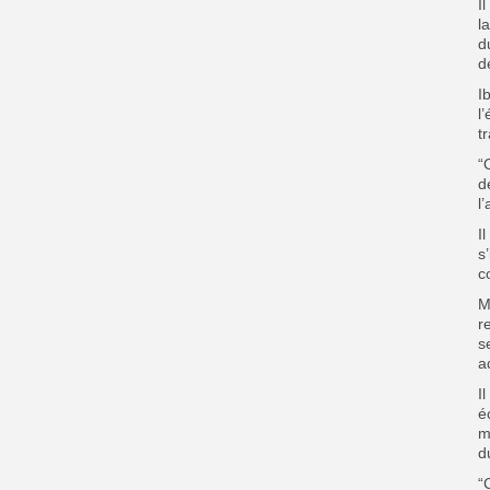
I
l
d
d
I
l
t
“
d
l
I
s
c
M
r
s
a
I
é
m
d
“