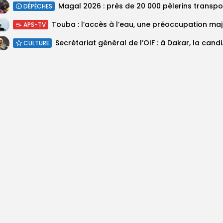
DÉPÊCHES
Touba :
APS-TV
Secrétariat géné
CULTURE