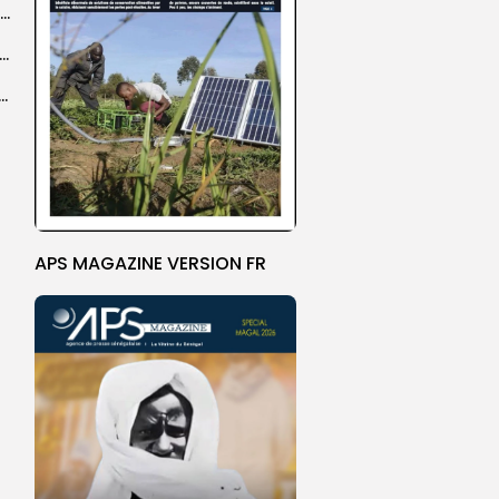
Magal 2026 : près de 20 000 pèlerins transportés vers Touba en...
 l’accès à l’eau, une préoccupation majeure avant le Grand Magal
ral de l’OIF : à Dakar, la candidate Coumba Bâ, décline...
APS MAGAZINE VERSION FR