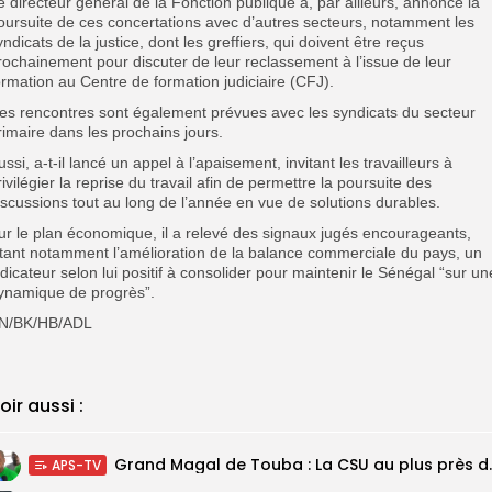
e directeur général de la Fonction publique a, par ailleurs, annoncé la
oursuite de ces concertations avec d’autres secteurs, notamment les
yndicats de la justice, dont les greffiers, qui doivent être reçus
rochainement pour discuter de leur reclassement à l’issue de leur
ormation au Centre de formation judiciaire (CFJ).
es rencontres sont également prévues avec les syndicats du secteur
rimaire dans les prochains jours.
ussi, a-t-il lancé un appel à l’apaisement, invitant les travailleurs à
rivilégier la reprise du travail afin de permettre la poursuite des
iscussions tout au long de l’année en vue de solutions durables.
ur le plan économique, il a relevé des signaux jugés encourageants,
itant notamment l’amélioration de la balance commerciale du pays, un
ndicateur selon lui positif à consolider pour maintenir le Sénégal “sur un
ynamique de progrès”.
N/BK/HB/ADL
oir aussi :
Grand Magal de Tou
APS-TV