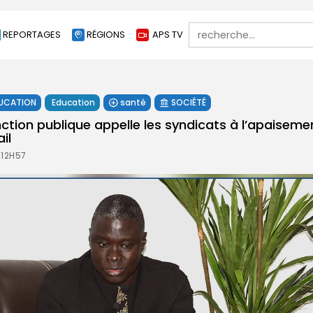
Search
REPORTAGES
RÉGIONS
APS TV
for:
UCATION
Education
santé
SOCIÉTÉ
ction publique appelle les syndicats à l’apaisemen
il
 12H57