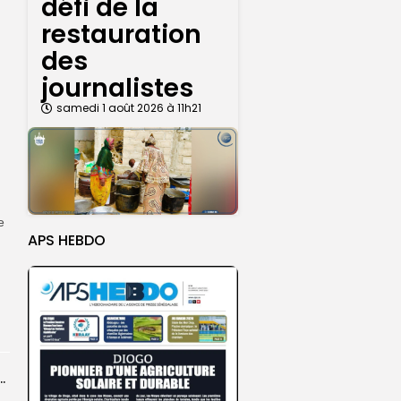
défi de la
restauration
des
journalistes
samedi 1 août 2026 à 11h21
e
APS HEBDO
ba : La CSU au plus près des pèlerins