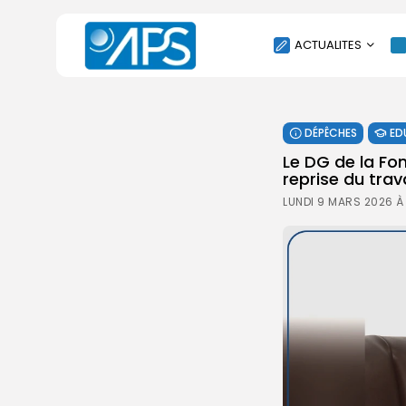
ACTUALITES
POLITIQUE
DÉPÊCHES
ED
SOCIÉTÉ
Le DG de la Fon
ÉCONOMIE
reprise du trava
CULTURE
LUNDI 9 MARS 2026 À
SPORT
ENVIRONNEMENT
INTERNATIONAL
AGENDA
SANTE