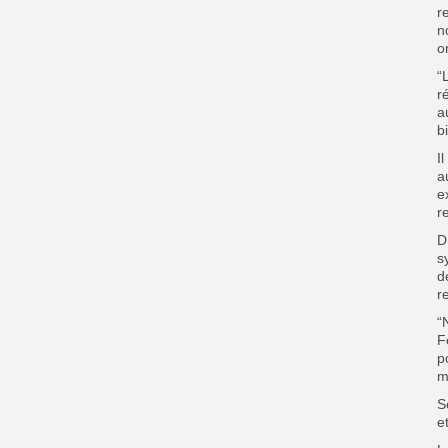
r
n
o
“
r
a
b
I
a
e
r
D
s
d
r
“
F
p
m
S
e