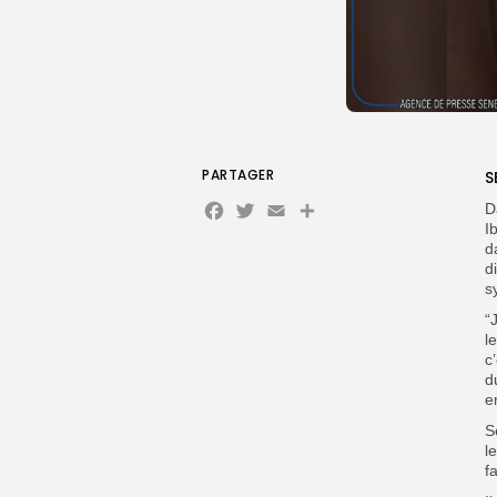
PARTAGER
S
Facebook
Twitter
Email
Partager
D
I
d
d
s
“
l
c
d
e
S
l
f