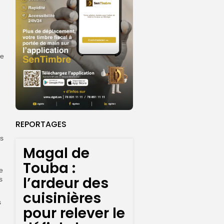
ue
REPORTAGES
es
Magal de
Touba :
e
l’ardeur des
s
cuisinières
s
pour relever le