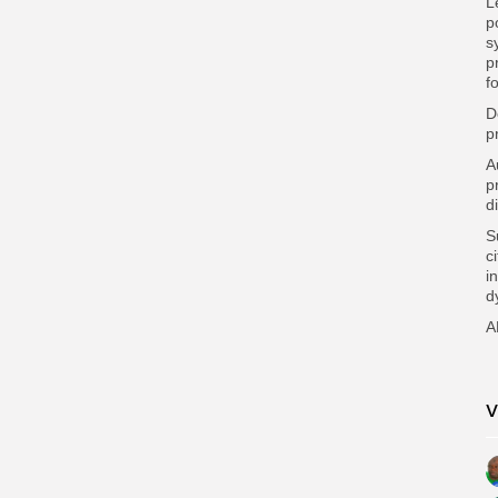
L
p
s
p
f
D
p
A
p
d
S
c
i
d
A
V