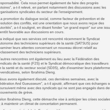
esponsabilité. Cela nous permet également de faire des progrès
otoires”, a-t-il relevé, en parlant notamment des discussions avec les
rganisations syndicales du secteur de l’enseignement.
La promotion du dialogue social, comme facteur de prévention et de
ésolution des conflits, est une orientation que nous avons reçue des
utorités”, a-t-il souligné, en disant fonder “un grand espoir” sur une iss
ientôt favorable aux discussions en cours.
l a indiqué que ses services ont rencontré récemment le Syndicat
utonome des techniciens supérieurs de la santé (SATSUS) pour
xaminer leurs attentes concernant un nouveau décret relatif au
eclassement des techniciens supérieurs.
’autres rencontres ont également eu lieu avec la Fédération des
yndicats de la santé (F2S) et le Syndicat démocratique des travailleurs
e la santé et du secteur social (SD3S), afin d’examiner leurs plateform
evendicatives, selon Ibrahima Dieng.
Nous avons également discuté, ces dernières semaines, avec la
édération And Gueusseum”, a-t-il ajouté, affirmant que ces échanges s
oursuivent même avec des syndicats qui ne sont pas engagés dans de
ouvements de grève.
elon Ibrahima Dieng, cette démarche vise à anticiper les crises sociale
t à maintenir un climat de concertation permanent.