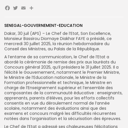
Facebook
Twitter
Email
Partager
SENEGAL-GOUVERNEMENT-EDUCATION
Dakar, 30 juil (APS) – Le Chef de l’Etat, Son Excellence,
Monsieur Bassirou Diomaye Diakhar FAYE a présidé, ce
Search
mercredi 30 juillet 2025, la réunion hebdomadaire du
Search
for:
Button
Conseil des Ministres, au Palais de la République.
A l’entame de sa communication, le Chef de l’Etat a
FR
abordé la cérémonie de remise des prix aux lauréats du
Concours général 2025, qu’il présidera le 31 juillet 2025. Il a
félicité le Gouvernement, notamment le Premier Ministre,
le Ministre de l’Education nationale, le Ministre de la
Formation professionnelle et technique, le Ministre en
charge de l’Enseignement supérieur et l’ensemble des
composantes de la communauté éducative : enseignants,
apprenants, parents d’élèves, pour les efforts collectifs
consentis en vue du déroulement normal de l’année
scolaire, notamment des évaluations ainsi que des
examens et concours malgré les difficultés récurrentes
notées dans l’organisation et la sécurisation des épreuves.
Le Chef de l’Etat a adressé ses chaleureuses félicitations