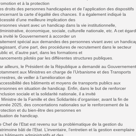
romotion et à la protection
es droits des personnes handicapées et de l’application des dispositifs
oncernant la carte d’égalité des chances. Il a également indiqué la
écessité d’une meilleure implication des
ersonnes vivant avec un handicap dans la vie institutionnelle,
dministrative, économique, sociale, culturelle nationale, etc. A cet égard
l a invité le Gouvernement à accorder un
raitement spécial aux demandes des personnes vivant avec un handica
’agissant, d’une part, des procédures de recrutement dans le secteur
ublic et, d’autre part, dans les formations et
inancements pilotés par les différentes structures publiques.
ar ailleurs, le Président de la République a demandé au Gouvernement
otamment aux Ministres en charge de l’Urbanisme et des Transports
errestres, de veiller à l’amélioration de
’accessibilité des bâtiments et moyens de transports publics aux
ersonnes en situation de handicap. Enfin, dans le but de renforcer
’inclusion sociale et la solidarité nationale, il a invité
e Ministre de la Famille et des Solidarités d’organiser, avant la fin de
’année 2025, des concertations nationales sur le renforcement de la
rotection et du bien-être des personnes en
ituation de handicap.
e Chef de l’Etat est revenu sur la problématique de la gestion du
atrimoine bâti de l’Etat. L’inventaire, l’entretien et la gestion exemplaire
es bâtiments administratifs et des