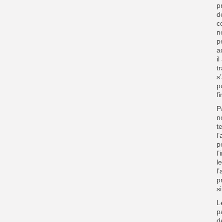
p
d
c
n
p
a
i
t
s
p
f
P
n
t
l
p
l
l
l
p
s
L
p
d