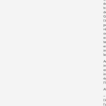
é
t
d
G
l
p
r
o
e
t
e
i
l
A
i
e
i
é
l
A
–
l
l