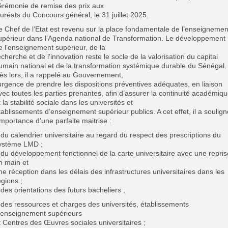
érémonie de remise des prix aux
auréats du Concours général, le 31 juillet 2025.
e Chef de l’Etat est revenu sur la place fondamentale de l’enseignemen
upérieur dans l’Agenda national de Transformation. Le développement
e l’enseignement supérieur, de la
echerche et de l’innovation reste le socle de la valorisation du capital
umain national et de la transformation systémique durable du Sénégal.
ès lors, il a rappelé au Gouvernement,
’urgence de prendre les dispositions préventives adéquates, en liaison
vec toutes les parties prenantes, afin d’assurer la continuité académiq
t la stabilité sociale dans les universités et
tablissements d’enseignement supérieur publics. A cet effet, il a soulign
’importance d’une parfaite maitrise :
 du calendrier universitaire au regard du respect des prescriptions du
ystème LMD ;
 du développement fonctionnel de la carte universitaire avec une repris
n main et
ne réception dans les délais des infrastructures universitaires dans les
égions ;
 des orientations des futurs bacheliers ;
 des ressources et charges des universités, établissements
’enseignement supérieurs
t Centres des Œuvres sociales universitaires ;