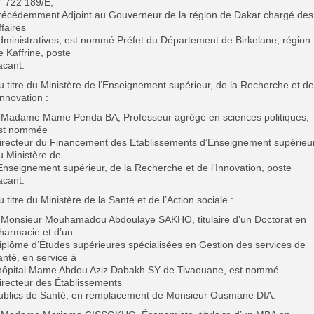
° 722 189/E,
récédemment Adjoint au Gouverneur de la région de Dakar chargé des
ffaires
dministratives, est nommé Préfet du Département de Birkelane, région
e Kaffrine, poste
acant.
u titre du Ministère de l’Enseignement supérieur, de la Recherche et de
’Innovation :
 Madame Mame Penda BA, Professeur agrégé en sciences politiques,
st nommée
irecteur du Financement des Etablissements d’Enseignement supérieu
u Ministère de
’Enseignement supérieur, de la Recherche et de l’Innovation, poste
acant.
u titre du Ministère de la Santé et de l’Action sociale :
 Monsieur Mouhamadou Abdoulaye SAKHO, titulaire d’un Doctorat en
harmacie et d’un
iplôme d’Études supérieures spécialisées en Gestion des services de
anté, en service à
’hôpital Mame Abdou Aziz Dabakh SY de Tivaouane, est nommé
irecteur des Établissements
ublics de Santé, en remplacement de Monsieur Ousmane DIA.