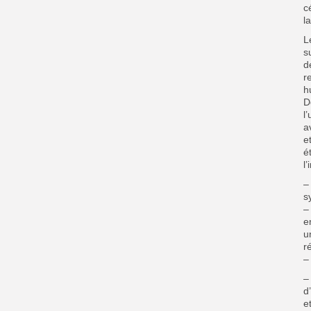
c
l
L
s
d
r
h
D
l
a
e
é
l
–
s
–
e
u
r
–
–
d
e