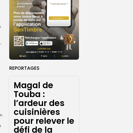
s
s
,
REPORTAGES
Magal de
Touba :
l’ardeur des
cuisinières
en
pour relever le
e
défi de la