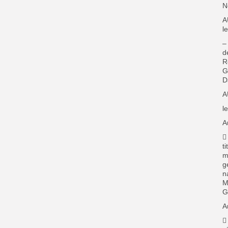
N
A
l
–
d
R
G
D
A
l
A

t
m
g
n
M
G
A
