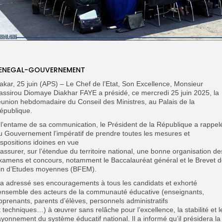
ENEGAL-GOUVERNEMENT
akar, 25 juin (APS) – Le Chef de l’Etat, Son Excellence, Monsieur
assirou Diomaye Diakhar FAYE a présidé, ce mercredi 25 juin 2025, la
éunion hebdomadaire du Conseil des Ministres, au Palais de la
épublique.
 l’entame de sa communication, le Président de la République a rappel
u Gouvernement l’impératif de prendre toutes les mesures et
ispositions idoines en vue
’assurer, sur l’étendue du territoire national, une bonne organisation de
xamens et concours, notamment le Baccalauréat général et le Brevet 
in d’Etudes moyennes (BFEM).
l a adressé ses encouragements à tous les candidats et exhorté
’ensemble des acteurs de la communauté éducative (enseignants,
pprenants, parents d’élèves, personnels administratifs
t techniques…) à œuvrer sans relâche pour l’excellence, la stabilité et l
ayonnement du système éducatif national. Il a informé qu’il présidera la