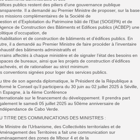
difices publics restent des piliers d’une gouvernance publique
ransparente. Il a demandé au Premier Ministre de proposer, sur la base
es missions complémentaires de la Société de
estion et d’Exploitation du Patrimoine bâti de l’Etat (SOGEPA) et de
’Agence de Construction des Bâtiments et Edifices publics (ACBEP) une
olitique d’occupation, de
éhabilitation et de construction de bâtiments et d’édifices publics. En
utre, il a demandé au Premier Ministre de faire procéder à l’inventaire
xhaustif des bâtiments administratifs et
errains affectés à chaque ministère et de signaler l’état des besoins en
spaces de bureaux, ainsi que les projets de construction d’édifices
nachevés, et de rationaliser au strict minimum
es conventions signées pour loger des services publics.
u titre de son agenda diplomatique, le Président de la République a
nformé le Conseil qu’il participera du 30 juin au 02 juillet 2025 à Séville,
n Espagne, à la 4ème Conférence
nternationale sur le financement du développement. Il prendra part
galement le samedi 05 juillet 2025 au 50ème anniversaire de
’Indépendance de Cabo Verde.
U TITRE DES COMMUNICATIONS DES MINISTRES :
 le Ministre de l’Urbanisme, des Collectivités territoriales et de
’Aménagement des Territoires a fait une communication sur
’aménagement des zones de Mbour 4 et de la