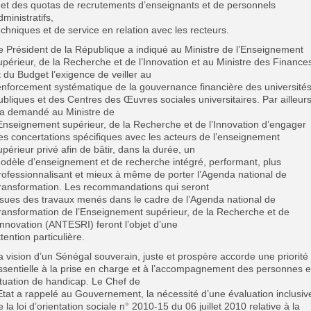
 et des quotas de recrutements d’enseignants et de personnels
dministratifs,
echniques et de service en relation avec les recteurs.
e Président de la République a indiqué au Ministre de l’Enseignement
upérieur, de la Recherche et de l’Innovation et au Ministre des Finance
t du Budget l’exigence de veiller au
enforcement systématique de la gouvernance financière des université
ubliques et des Centres des Œuvres sociales universitaires. Par ailleurs
l a demandé au Ministre de
’Enseignement supérieur, de la Recherche et de l’Innovation d’engager
es concertations spécifiques avec les acteurs de l’enseignement
upérieur privé afin de bâtir, dans la durée, un
odèle d’enseignement et de recherche intégré, performant, plus
rofessionnalisant et mieux à même de porter l’Agenda national de
ransformation. Les recommandations qui seront
ssues des travaux menés dans le cadre de l’Agenda national de
ransformation de l’Enseignement supérieur, de la Recherche et de
’Innovation (ANTESRI) feront l’objet d’une
ttention particulière.
a vision d’un Sénégal souverain, juste et prospère accorde une priorité
ssentielle à la prise en charge et à l’accompagnement des personnes 
ituation de handicap. Le Chef de
’Etat a rappelé au Gouvernement, la nécessité d’une évaluation inclusiv
e la loi d’orientation sociale n° 2010-15 du 06 juillet 2010 relative à la