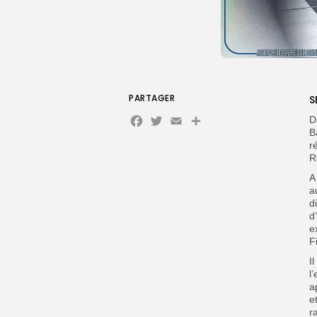
PARTAGER
S
Facebook
Twitter
Email
Partager
D
B
r
R
A
a
d
d
e
F
I
l
a
e
r