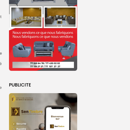
t
ue
é
PUBLICITE
e