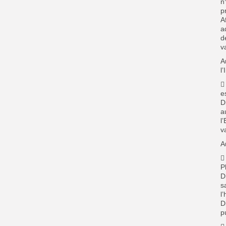
n
p
A
a
d
v
A
l

e
D
a
l
v
A

P
D
s
l
D
p