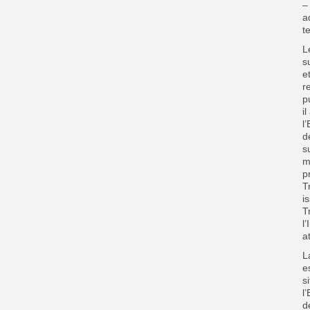
–
a
t
L
s
e
r
p
i
l
d
s
m
p
T
i
T
l
a
L
e
s
l
d