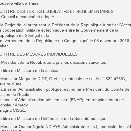
ouvelle ville de Thiès.
U TITRE DES TEXTES LEGISLATIFS ET REGLEMENTAIRES,
e Conseil a examiné et adopté :
 le Projet de loi autorisant le Président de la République à ratifier l’Acco
e coopération militaire et technique entre le Gouvernement de la
épublique du Sénégal et le
ouvernement de la République du Congo, signé le 08 novembre 2018,
akar.
U TITRE DES MESURES INDIVIDUELLES,
e Président de la République a pris les décisions suivantes :
u titre du Ministère de la Justice :
 Monsieur Maguette DIOP, Greffier, matricule de solde n° 622 476/C,
itulaire d’une
aîtrise en Administration publique, est nommé Président du Comité de
estion de l’Ecole
ationale d’Administration pénitentiaire (ENAP), en remplacement de
onsieur Amady
nagna CISSÉ.
u titre du Ministère de l’Intérieur et de la Sécurité publique :
 Monsieur Oumar Ngalla NDIAYE, Administrateur civil, matricule de sol