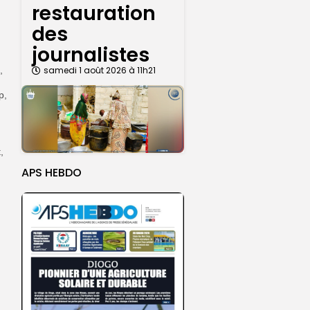
restauration
des
journalistes
,
samedi 1 août 2026 à 11h21
p,
,
APS HEBDO