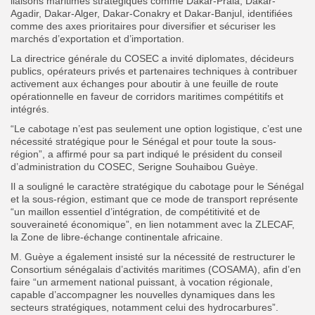
liaisons maritimes stratégiques comme Dakar-Praia, Dakar-
Agadir, Dakar-Alger, Dakar-Conakry et Dakar-Banjul, identifiées
comme des axes prioritaires pour diversifier et sécuriser les
marchés d’exportation et d’importation.
La directrice générale du COSEC a invité diplomates, décideurs
publics, opérateurs privés et partenaires techniques à contribuer
activement aux échanges pour aboutir à une feuille de route
opérationnelle en faveur de corridors maritimes compétitifs et
intégrés.
“Le cabotage n’est pas seulement une option logistique, c’est une
nécessité stratégique pour le Sénégal et pour toute la sous-
région”, a affirmé pour sa part indiqué le président du conseil
d’administration du COSEC, Serigne Souhaibou Guèye.
Il a souligné le caractère stratégique du cabotage pour le Sénégal
et la sous-région, estimant que ce mode de transport représente
“un maillon essentiel d’intégration, de compétitivité et de
souveraineté économique”, en lien notamment avec la ZLECAF,
la Zone de libre-échange continentale africaine.
M. Guèye a également insisté sur la nécessité de restructurer le
Consortium sénégalais d’activités maritimes (COSAMA), afin d’en
faire “un armement national puissant, à vocation régionale,
capable d’accompagner les nouvelles dynamiques dans les
secteurs stratégiques, notamment celui des hydrocarbures”.