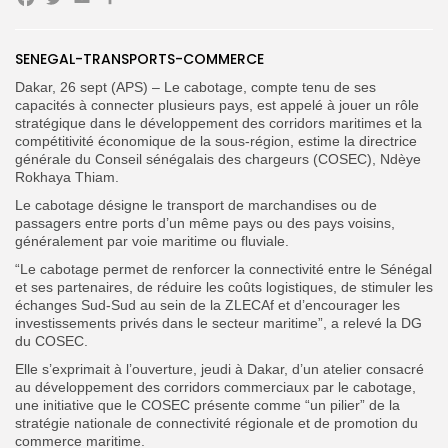
Facebook
Twitter
Email
Partager
SENEGAL-TRANSPORTS-COMMERCE
Search
Dakar, 26 sept (APS) – Le cabotage, compte tenu de ses
Search
for:
Button
capacités à connecter plusieurs pays, est appelé à jouer un rôle
stratégique dans le développement des corridors maritimes et la
compétitivité économique de la sous-région, estime la directrice
FR
générale du Conseil sénégalais des chargeurs (COSEC), Ndèye
Rokhaya Thiam.
Le cabotage désigne le transport de marchandises ou de
passagers entre ports d’un même pays ou des pays voisins,
généralement par voie maritime ou fluviale.
“Le cabotage permet de renforcer la connectivité entre le Sénégal
et ses partenaires, de réduire les coûts logistiques, de stimuler les
échanges Sud-Sud au sein de la ZLECAf et d’encourager les
investissements privés dans le secteur maritime”, a relevé la DG
du COSEC.
Elle s’exprimait à l’ouverture, jeudi à Dakar, d’un atelier consacré
au développement des corridors commerciaux par le cabotage,
une initiative que le COSEC présente comme “un pilier” de la
stratégie nationale de connectivité régionale et de promotion du
commerce maritime.