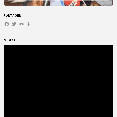
PARTAGER
Search
Search
for:
Button
Facebook
Twitter
Email
Partager
FR
VIDEO