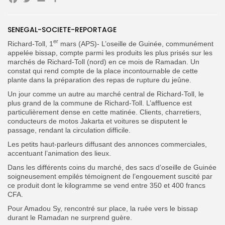
Facebook
Twitter
Email
Partager
SENEGAL-SOCIETE-REPORTAGE
er
Search
Search
Richard-Toll, 1
mars (APS)- L’oseille de Guinée, communément
for:
Button
appelée bissap, compte parmi les produits les plus prisés sur les
marchés de Richard-Toll (nord) en ce mois de Ramadan. Un
FR
constat qui rend compte de la place incontournable de cette
plante dans la préparation des repas de rupture du jeûne.
Un jour comme un autre au marché central de Richard-Toll, le
plus grand de la commune de Richard-Toll. L’affluence est
particulièrement dense en cette matinée. Clients, charretiers,
conducteurs de motos Jakarta et voitures se disputent le
passage, rendant la circulation difficile.
Les petits haut-parleurs diffusant des annonces commerciales,
accentuant l’animation des lieux.
Dans les différents coins du marché, des sacs d’oseille de Guinée
soigneusement empilés témoignent de l’engouement suscité par
ce produit dont le kilogramme se vend entre 350 et 400 francs
CFA.
Pour Amadou Sy, rencontré sur place, la ruée vers le bissap
durant le Ramadan ne surprend guère.