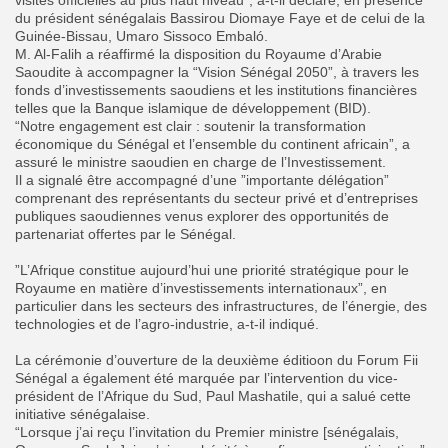
du président sénégalais Bassirou Diomaye Faye et de celui de la
Guinée-Bissau, Umaro Sissoco Embaló.
‎‎M. Al-Falih a réaffirmé la disposition du Royaume d’Arabie
Saoudite à accompagner la “Vision Sénégal 2050”, à travers les
fonds d’investissements saoudiens et les institutions financières
telles que la Banque islamique de développement (BID).
“Notre engagement est clair : soutenir la transformation
économique du Sénégal et l’ensemble du continent africain”, a
assuré le ministre saoudien en charge de l’Investissement.
Il a signalé être accompagné d’une ”importante délégation”
comprenant des représentants du secteur privé et d’entreprises
publiques saoudiennes venus explorer des opportunités de
partenariat offertes par le Sénégal.
‎”L’Afrique constitue aujourd’hui une priorité stratégique pour le
Royaume en matière d’investissements internationaux”, en
particulier dans les secteurs des infrastructures, de l’énergie, des
technologies et de l’agro-industrie, a-t-il indiqué.
‎La cérémonie d’ouverture de la deuxième éditioon du Forum Fii
Sénégal a également été marquée par l’intervention du vice-
président de l’Afrique du Sud, Paul Mashatile, qui a salué cette
initiative sénégalaise.
“Lorsque j’ai reçu l’invitation du Premier ministre [sénégalais,