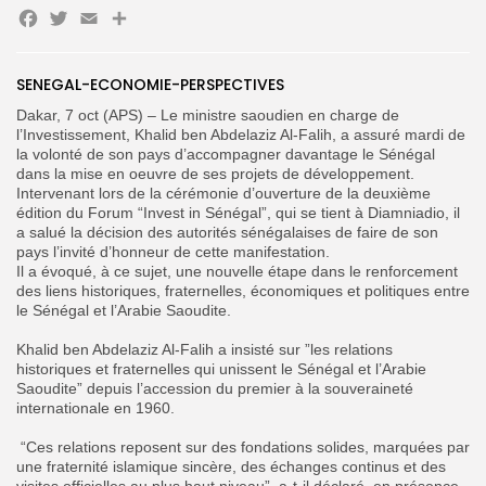
Facebook
Twitter
Email
Partager
Search
Search
SENEGAL-ECONOMIE-PERSPECTIVES
for:
Button
‎Dakar, 7 oct (APS) – Le ministre saoudien en charge de
FR
l’Investissement, Khalid ben Abdelaziz Al-Falih, a assuré mardi de
la volonté de son pays d’accompagner davantage le Sénégal
dans la mise en oeuvre de ses projets de développement.
Intervenant lors de la cérémonie d’ouverture de la deuxième
édition du Forum “Invest in Sénégal”, qui se tient à Diamniadio, il
a salué la décision des autorités sénégalaises de faire de son
pays l’invité d’honneur de cette manifestation.
Il a évoqué, à ce sujet, une nouvelle étape dans le renforcement
des liens historiques, fraternelles, économiques et politiques entre
le Sénégal et l’Arabie Saoudite.
Khalid ben Abdelaziz Al-Falih a insisté sur ”les relations
historiques et fraternelles qui unissent le Sénégal et l’Arabie
Saoudite” depuis l’accession du premier à la souveraineté
internationale en 1960.
‎‎ “Ces relations reposent sur des fondations solides, marquées par
une fraternité islamique sincère, des échanges continus et des
visites officielles au plus haut niveau”, a-t-il déclaré, en présence