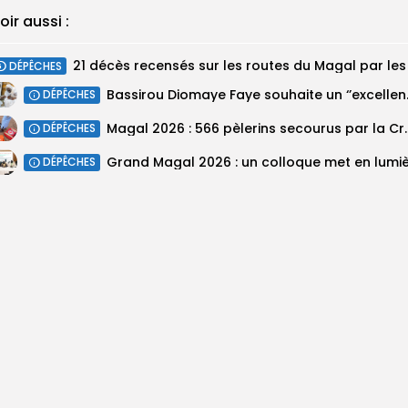
oir aussi :
DÉPÊCHES
Bassirou Dioma
DÉPÊCHES
Magal 2026 : 566 pèlerins se
DÉPÊCHES
DÉPÊCHES