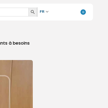
Search
FR
Button
ants à besoins