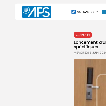
ACTUALITES
POLITIQUE
APS-TV
SOCIÉTÉ
Lancement d’un
ÉCONOMIE
spécifiques
CULTURE
MERCREDI 3 JUIN 202
SPORT
ENVIRONNEMENT
INTERNATIONAL
AGENDA
SANTE