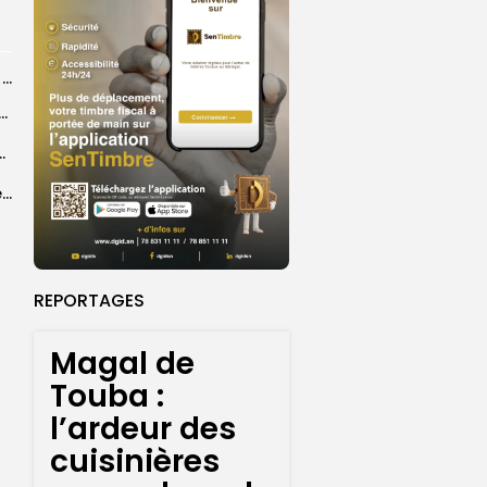
21 décès recensés sur les routes du Magal par les sapeurs-pompiers
ye Faye souhaite un ‘’excellent Magal’’ aux fidèles
courus par la Croix-Rouge sénégalaise
Grand Magal 2026 : un colloque met en lumière la portée universelle...
REPORTAGES
Magal de
Touba :
l’ardeur des
cuisinières