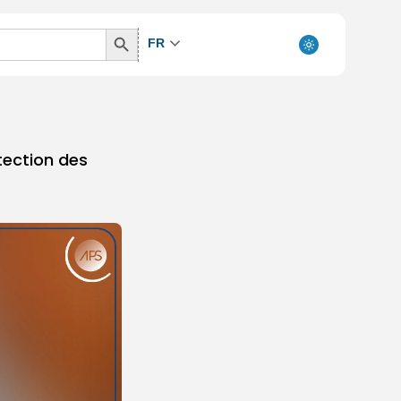
Search
FR
Button
tection des