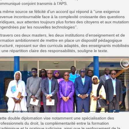
ommuniqué conjoint transmis à l’APS.
a même source se félicité d’un accord qui répond à ‘’une exigence
evenue incontournable face à la complexité croissante des questions
uridiques, aux attentes toujours plus fortes des citoyens et aux mutation
ngendrées par les nouvelles technologies’’.
 travers ces deux masters, les deux institutions d’enseignement et de
ormation ambitionnent de mettre en place un dispositif pédagogique
tructuré, reposant sur des curricula adaptés, des enseignants mobilisés
t une répartition claire des responsabilités, souligne le texte.
ette double diplomation vise notamment une spécialisation des
rofessionnels du droit, la complémentarité entre la formation
cadémique et la pratique judiciaire, ainsi que le renforcement de la