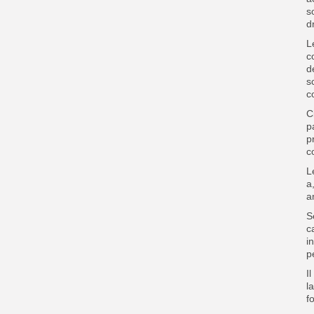
s
d
L
c
d
s
c
C
p
p
c
L
a
a
S
c
i
p
I
l
f