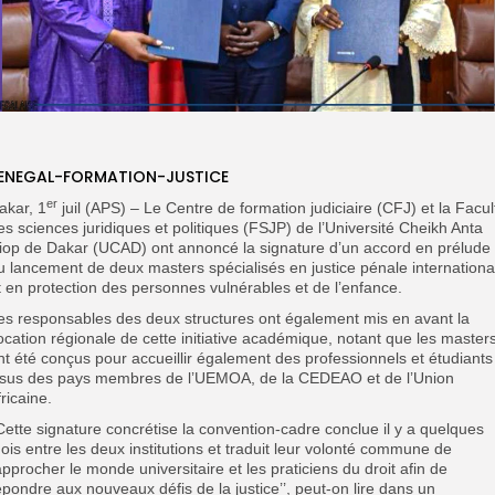
ENEGAL-FORMATION-JUSTICE
er
akar, 1
juil (APS) – Le Centre de formation judiciaire (CFJ) et la Facul
es sciences juridiques et politiques (FSJP) de l’Université Cheikh Anta
iop de Dakar (UCAD) ont annoncé la signature d’un accord en prélude
u lancement de deux masters spécialisés en justice pénale internationa
t en protection des personnes vulnérables et de l’enfance.
es responsables des deux structures ont également mis en avant la
ocation régionale de cette initiative académique, notant que les master
nt été conçus pour accueillir également des professionnels et étudiants
ssus des pays membres de l’UEMOA, de la CEDEAO et de l’Union
fricaine.
’Cette signature concrétise la convention-cadre conclue il y a quelques
ois entre les deux institutions et traduit leur volonté commune de
approcher le monde universitaire et les praticiens du droit afin de
épondre aux nouveaux défis de la justice’’, peut-on lire dans un