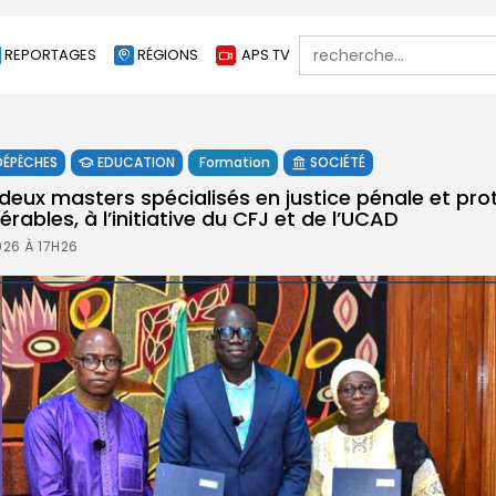
Search
REPORTAGES
RÉGIONS
APS TV
for:
DÉPÊCHES
EDUCATION
Formation
SOCIÉTÉ
eux masters spécialisés en justice pénale et pro
rables, à l’initiative du CFJ et de l’UCAD
026 À 17H26