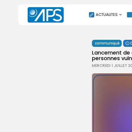
ACTUALITES
POLITIQUE
communiqué
SOCIÉTÉ
Lancement de d
ÉCONOMIE
personnes vulné
CULTURE
MERCREDI 1 JUILLET 2
SPORT
ENVIRONNEMENT
INTERNATIONAL
AGENDA
SANTE