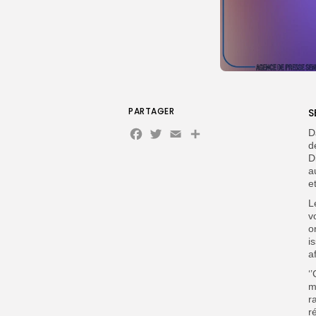
PARTAGER
S
Facebook
Twitter
Email
D
d
D
a
e
L
v
o
i
a
‘
m
r
r