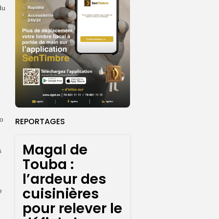
du
ko
REPORTAGES
Magal de
s
Touba :
l’ardeur des
cuisinières
e
pour relever le