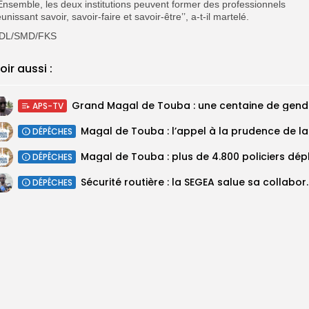
’Ensemble, les deux institutions peuvent former des professionnels
éunissant savoir, savoir-faire et savoir-être’’, a-t-il martelé.
DL/SMD/FKS
oir aussi :
Grand M
APS-TV
Magal 
DÉPÊCHES
DÉPÊCHES
Sécurité routière : la SEGEA salue 
DÉPÊCHES