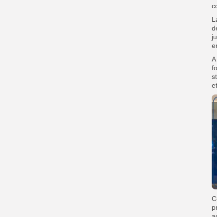
c
L
d
j
e
A
f
s
e
C
p
a