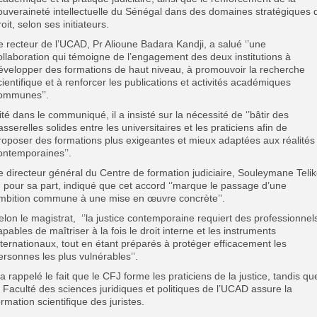
ouveraineté intellectuelle du Sénégal dans des domaines stratégiques 
roit, selon ses initiateurs.
e recteur de l’UCAD, Pr Alioune Badara Kandji, a salué ‘’une
ollaboration qui témoigne de l’engagement des deux institutions à
évelopper des formations de haut niveau, à promouvoir la recherche
cientifique et à renforcer les publications et activités académiques
ommunes’’.
ité dans le communiqué, il a insisté sur la nécessité de ‘’bâtir des
asserelles solides entre les universitaires et les praticiens afin de
roposer des formations plus exigeantes et mieux adaptées aux réalités
ontemporaines’’.
e directeur général du Centre de formation judiciaire, Souleymane Teli
, pour sa part, indiqué que cet accord ‘’marque le passage d’une
mbition commune à une mise en œuvre concrète’’.
elon le magistrat, ‘’la justice contemporaine requiert des professionnel
apables de maîtriser à la fois le droit interne et les instruments
nternationaux, tout en étant préparés à protéger efficacement les
ersonnes les plus vulnérables’’.
l a rappelé le fait que le CFJ forme les praticiens de la justice, tandis qu
a Faculté des sciences juridiques et politiques de l’UCAD assure la
ormation scientifique des juristes.