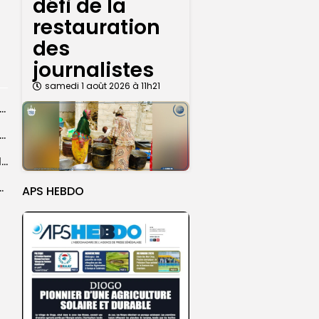
défi de la
restauration
des
journalistes
samedi 1 août 2026 à 11h21
agal de Touba : une centaine de gendarmes mobilisés sur les...
de Touba : l’appel à la prudence de la Police sur...
Magal de Touba : plus de 4.800 policiers déployés pour sécuriser les...
sa collaboration avec la gendarmerie, sur...
APS HEBDO