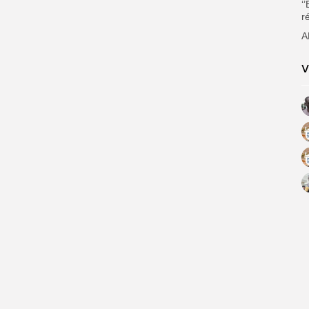
‘
r
A
V