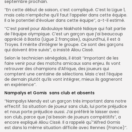
septembre prochain.
‘’En cette début de saison, c’est compliqué. C’est la Ligue 1,
mais cela n’empêche qu’il faut l’appeler dans cette équipe.
Il a le potentiel d’évoluer dans cette équipe’’, a-t-il estimé.
‘’C’est pareil pour Abdoulaye Niakhaté Ndiaye qui fait partie
de l’équipe olympique. C’est un garçon que j’ai beaucoup
apprécié à Bastia (Ligue 2 française), aujourd’hui, il est à
Troyes. Il mérite d’intégrer le groupe. Ce sont des garçons
qui doivent être suivis’’, a insisté Aliou Cissé.
Selon le technicien sénégalais, il était ‘’important de les
faire venir pour des matchs amicaux sans enjeu. Ils vont
retrouver des champions d’Afrique, des joueurs qui
comptent une centaine de sélections. Mais c’est l’équipe
de demain plutôt qu’ils vont intégrer, mieux ils gagneront
en expérience’’.
Nampalys
et Gomis sans club et absents
‘’Nampalys Mendy est un garçon très important dans notre
effectif. Sa situation de joueur sans club, lui porte préjudice
et nous porte préjudice aussi. J’ai préféré le laisser avec
son club, parce que j’ai besoin de joueurs compétitifs’’, a
encore expliqué Aliou Cissé. Il a rappelé qu'”Alfred Gomis
est dans la même situation difficile avec Rennes (France)’’.