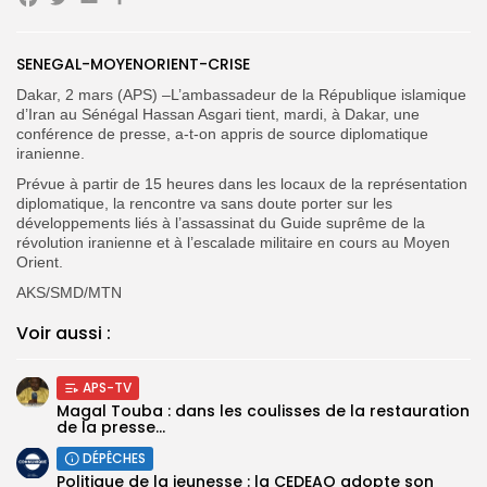
Facebook
Twitter
Email
Partager
Search
Search
for:
Button
SENEGAL-MOYENORIENT-CRISE
FR
Dakar, 2 mars (APS) –L’ambassadeur de la République islamique
d’Iran au Sénégal Hassan Asgari tient, mardi, à Dakar, une
conférence de presse, a-t-on appris de source diplomatique
iranienne.
Prévue à partir de 15 heures dans les locaux de la représentation
diplomatique, la rencontre va sans doute porter sur les
développements liés à l’assassinat du Guide suprême de la
révolution iranienne et à l’escalade militaire en cours au Moyen
Orient.
AKS/SMD/MTN
Voir aussi :
APS-TV
Magal Touba : dans les coulisses de la restauration
de la presse...
DÉPÊCHES
Politique de la jeunesse : la CEDEAO adopte son