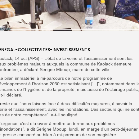
ENEGAL-COLLECTIVITES-INVESTISSEMENTS
aolack, 14 oct (APS) – L’état de la voirie et l’assainissement sont les
eux problèmes majeurs auxquels la commune de Kaolack demeure
onfrontée, a déclaré Serigne Mboup, maire de cette ville.
Le bilan immatériel à mi-parcours de notre programme de
éveloppement à l’horizon 2030 est satisfaisant […]”, notamment dans l
omaines de l’hygiène et de la propreté, mais aussi de l’éclairage public,
-t-il déclaré.
l reste que “nous faisons face à deux difficultés majeures, à savoir la
oirie et l’assainissement, avec les inondations. Des secteurs qui ne son
as de notre compétence”, a-t-il souligné.
L’urgence, c’est d’œuvrer à mettre un terme aux problèmes
’inondations”, a dit Serigne Mboup, lundi, en marge d’un petit-déjeuner
e presse consacré au bilan à mi-parcours de son magistère.