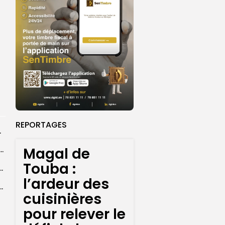
REPORTAGES
rprend encore...
Magal de
dans les coulisses de la restauration de la presse...
Touba :
 la CEDEAO adopte son plan d’actions stratégiques...
l’ardeur des
ba : La CSU au plus près des pèlerins
cuisinières
pour relever le