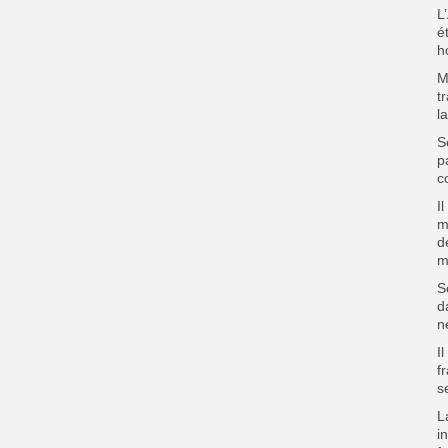
L
é
h
M
t
l
S
p
co
I
m
d
m
S
d
n
I
f
s
L
i