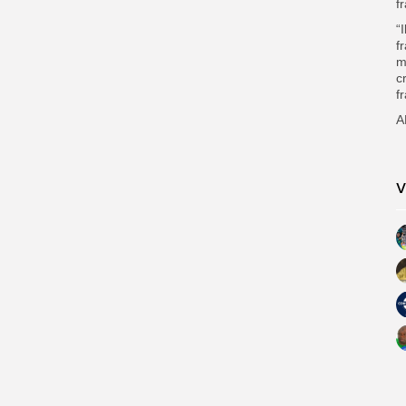
f
“
f
m
c
f
A
V