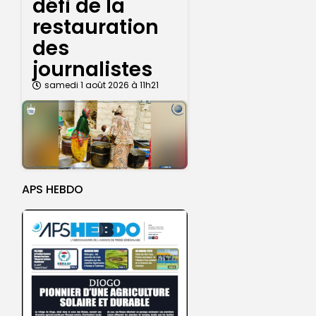
défi de la
restauration
des
journalistes
samedi 1 août 2026 à 11h21
APS HEBDO