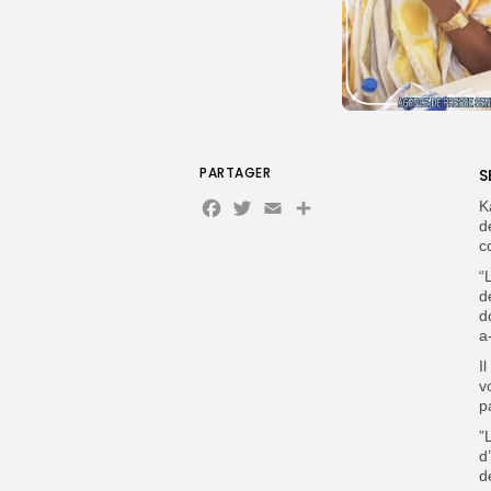
PARTAGER
S
Facebook
Twitter
Email
K
d
c
“
d
d
a
I
v
p
”
d
d