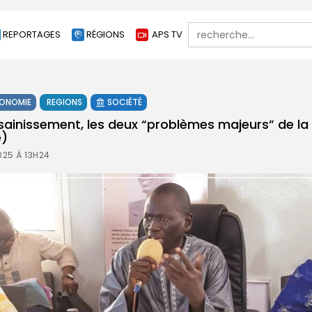
Search
REPORTAGES
RÉGIONS
APS TV
for:
ONOMIE
REGIONS
SOCIÉTÉ
’assainissement, les deux “problèmes majeurs” de 
e)
25 À 13H24