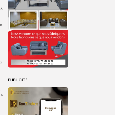
ck
de
s
ux
PUBLICITE
e
 à