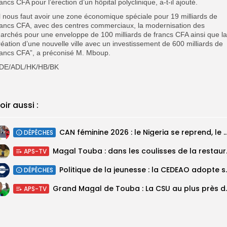
rancs CFA pour l’érection d’un hôpital polyclinique, a-t-il ajouté.
Il nous faut avoir une zone économique spéciale pour 19 milliards de
rancs CFA, avec des centres commerciaux, la modernisation des
archés pour une enveloppe de 100 milliards de francs CFA ainsi que la
réation d’une nouvelle ville avec un investissement de 600 milliards de
rancs CFA”, a préconisé M. Mboup.
DE/ADL/HK/HB/BK
oir aussi :
‎CAN féminine 2026 : le Nigeria se reprend, le Malawi su
DÉPÊCHES
Magal Touba : 
APS-TV
Politique de la jeunesse :
DÉPÊCHES
Grand Magal de Tou
APS-TV