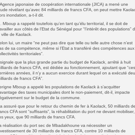
’Agence japonaise de coopération internationale (JICA) a mené une
tude révélant qu’avec 84 milliards de francs CFA, on peut mettre Kaola
ors inondation, a-t-il dit.
. Mboup a rappelé toutefois qu’en tant qu’élu territorial, il se doit de
ravailler aux côtés de l’Etat du Sénégal pour “l’intérêt des populations” 
a ville de Kaolack.
elon lui, un maire “ne peut pas dire que telle ou telle autre chose n’est
as de sa compétence, même si l’Etat a transféré des compétences aux
llectivités territoriales”.
l signale que la plus grande partie du budget de Kaolack, arrêté à huit
illiards de francs CFA, est dédiée au fonctionnement, ajoutant que “ce
ernières années, il n’y a aucun exercice durant lequel on a exécuté de
illiards de francs CFA”.
erigne Mboup a appelé les populations de Kaolack à s’acquitter
avantage des taxes municipales dont le non-paiement, dit-il, impacte
égativement sur le budget de la commune.
l a assuré que pour le retour du chemin de fer à Kaolack, 50 milliards d
rancs CFA sont “suffisants”, la réhabilitation du port ne devant mobiliser,
es yeux, que 90 milliards de francs CFA.
a réalisation du port sec de Mbadakhoune va nécessiter un
nvestissement de 30 milliards de francs CFA, contre 10 milliards de