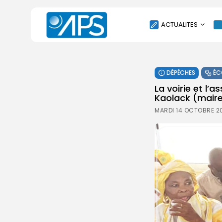
ACTUALITES
POLITIQUE
DÉPÊCHES
ÉC
SOCIÉTÉ
La voirie et l
ÉCONOMIE
Kaolack (mair
CULTURE
MARDI 14 OCTOBRE 20
SPORT
ENVIRONNEMENT
INTERNATIONAL
AGENDA
SANTE