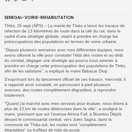
Facebook
Twitter
Email
Partager
SENEGAL-VOIRIE-REHABILITATION
Thiès, 25 sept (APS) – La mairie de Thiès a lancé les travaux de
Search
Search
for:
réfection de 13 kilomètres de route dans la cité du rail, dans le
Button
cadre d’une stratégie globale, visant à prendre en charge les
préoccupations des populations en termes de voirie urbaine.
FR
“Depuis plusieurs semaines avec mes différentes équipes, nous
avons sillonné la ville pour constater l’état des routes et au-delà
du constat, dégager une stratégie qui pourra nous amener à
prendre en charge cette préoccupation des populations de Thiès,
afin de les satisfaire”, a expliqué le maire Babacar Diop.
S’exprimant lors du lancement officiel de ces travaux, mercredi, il
a rapporté avoir constaté, en parcourant à pied plusieurs
avenues, des routes complètement dégradées, à reprendre
totalement.
“Quand j’ai marché avec mes services pour évaluer, nous étions à
plus de 13 km de routes détériorées dans la ville”, a souligné le
maire, précisant que sur l’avenue Aïnina Fall, à Bountou Dépôt,
devant le commissariat central, vers Jules Sagna, dans la
commune de Thiès-est, les routes sont “complétement
dégradées” ou truffées de nids-de-poule.