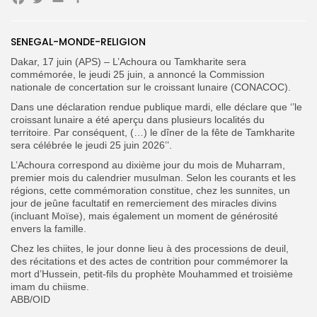
Facebook
Twitter
Email
Partager
Search
Search
for:
Button
SENEGAL-MONDE-RELIGION
Dakar, 17 juin (APS) – L’Achoura ou Tamkharite sera
FR
commémorée, le jeudi 25 juin, a annoncé la Commission
nationale de concertation sur le croissant lunaire (CONACOC).
Dans une déclaration rendue publique mardi, elle déclare que ‘’le
croissant lunaire a été aperçu dans plusieurs localités du
territoire. Par conséquent, (…) le dîner de la fête de Tamkharite
sera célébrée le jeudi 25 juin 2026’’.
L’Achoura correspond au dixième jour du mois de Muharram,
premier mois du calendrier musulman. Selon les courants et les
régions, cette commémoration constitue, chez les sunnites,
un
jour de jeûne facultatif en remerciement des miracles divins
(incluant Moïse), mais également un moment de générosité
envers la famille.
Chez les chiites, le jour donne lieu à des processions de deuil,
des récitations et des actes de contrition pour commémorer la
mort d’Hussein, petit-fils du prophète Mouhammed et troisième
imam du chiisme.
ABB/OID