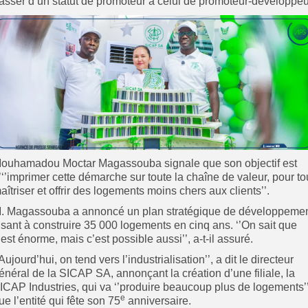
asser d’un statut de promoteur à celui de promoteur-développeu
ouhamadou Moctar Magassouba signale que son objectif est
’‘’imprimer cette démarche sur toute la chaîne de valeur, pour to
aîtriser et offrir des logements moins chers aux clients’’.
. Magassouba a annoncé un plan stratégique de développeme
isant à construire 35 000 logements en cinq ans. ‘’On sait que
’est énorme, mais c’est possible aussi’’, a-t-il assuré.
’Aujourd’hui, on tend vers l’industrialisation’’, a dit le directeur
énéral de la SICAP SA, annonçant la création d’une filiale, la
ICAP Industries, qui va ‘’produire beaucoup plus de logements’
e
ue l’entité qui fête son 75
anniversaire.