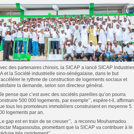
vec des partenaires chinois, la SICAP a lancé SICAP Industrie
A et la Société industrielle sino-sénégalaise, dans le but
’accélérer le rythme de construction de logements sociaux et
atisfaire la demande, selon son directeur général.
’Je pense que c’est avec des sociétés pareilles qu’on pourra
onstruire 500 000 logements, par exemple’’, espère-t-il, affirman
ue tous les promoteurs immobiliers construisent en moyenne 5
00 logements par an.
’Le gap est en train de se creuser’’, a reconnu Mouhamadou
octar Magassouba, promettant que la SICAP va contribuer à le
’réduire très rapidement’’.