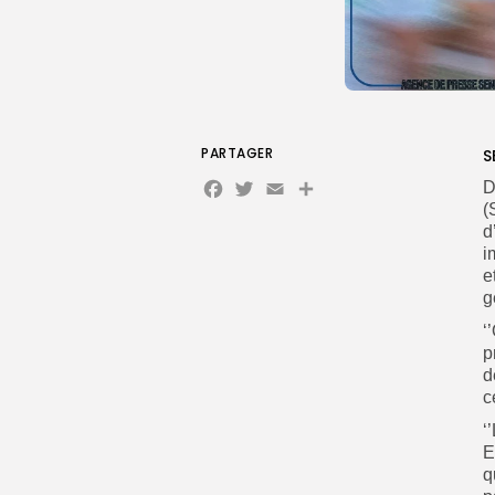
PARTAGER
S
Facebook
Twitter
Email
D
(
d
i
e
g
‘
p
d
c
‘
E
q