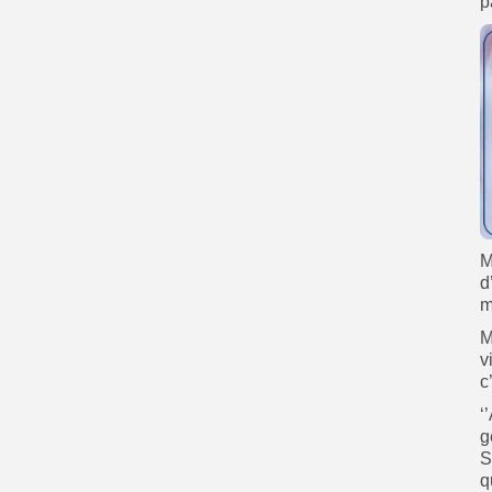
p
M
d
m
M
v
c
‘
g
S
q