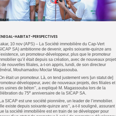
ENEGAL-HABITAT-PERSPECTIVES
akar, 10 nov (APS) – La Société immobilière du Cap-Vert
SICAP SA) ambitionne de devenir, après soixante-quinze ans
’existence, un promoteur-développeur, plus que le promoteur
mmobilier qu’il était depuis sa création, avec de nouveaux proje
t de nouvelles filiales, a-t-on appris, lundi, de son directeur
énéral, Mouhamadou Moctar Magassouba.
’On était un promoteur. Là, on tend justement vers [un statut de]
romoteur-développeur, avec de nouveaux projets, des filiales et
es usines de béton’’, a expliqué M. Magassouba lors de la
e
élébration du 75
anniversaire de la SICAP SA.
’La SICAP est une société pionnière, un leader de l’immobilier.
lle existe depuis soixante-quinze ans’’, a-t-il souligné, assurant
ue la société immobilière est en train de se développer pour