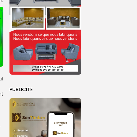
r.
ut
PUBLICITE
nt
’