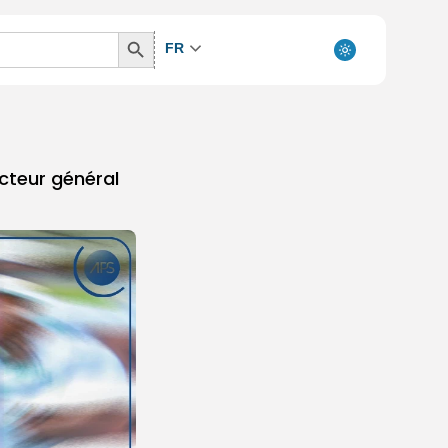
Search
FR
Button
cteur général