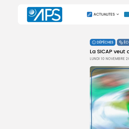
ACTUALITES
POLITIQUE
DÉPÊCHES
ÉC
SOCIÉTÉ
La SICAP veut 
ÉCONOMIE
LUNDI 10 NOVEMBRE 2
CULTURE
SPORT
ENVIRONNEMENT
INTERNATIONAL
AGENDA
SANTE