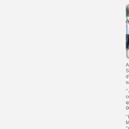
A
S
d
s
‘
c
q
0
‘
M
‘