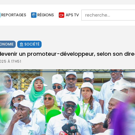
Search
REPORTAGES
RÉGIONS
APS TV
for:
ONOMIE
SOCIÉTÉ
devenir un promoteur-développeur, selon son dire
025 À 17H51