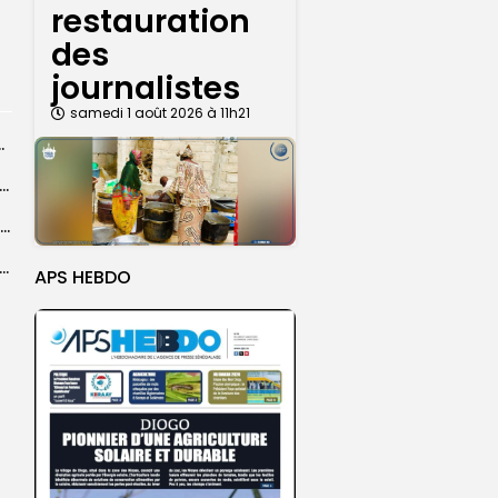
restauration
des
journalistes
samedi 1 août 2026 à 11h21
centres d’enrôlement à Touba
er le statut A de la CNDH : ”une priorité nationale”, selon...
Abdoulaye Faye, cocher le temps du Magal, rêve d’un lendemain meilleur
26 : Dakar Dem Dikk mobilise 939 rotations et transporte près...
APS HEBDO