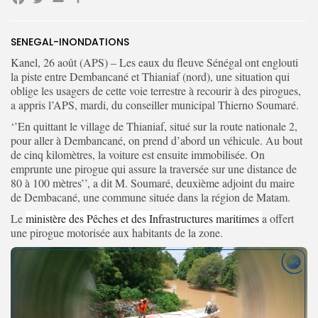
Facebook
Twitter
Email
Partager
Search
Search
for:
SENEGAL-INONDATIONS
Button
Kanel, 26 août (APS) – Les eaux du fleuve Sénégal ont englouti
FR
la piste entre Dembancané et Thianiaf (nord), une situation qui
oblige les usagers de cette voie terrestre à recourir à des pirogues,
a appris l’APS, mardi, du conseiller municipal Thierno Soumaré.
‘’En quittant le village de Thianiaf, situé sur la route nationale 2,
pour aller à Dembancané, on prend d’abord un véhicule. Au bout
de cinq kilomètres, la voiture est ensuite immobilisée. On
emprunte une pirogue qui assure la traversée sur une distance de
80 à 100 mètres’’, a dit M. Soumaré, deuxième adjoint du maire
de Dembacané, une commune située dans la région de Matam.
Le
ministère des Pêches et des Infrastructures maritimes
a offert
une pirogue motorisée aux habitants de la zone.