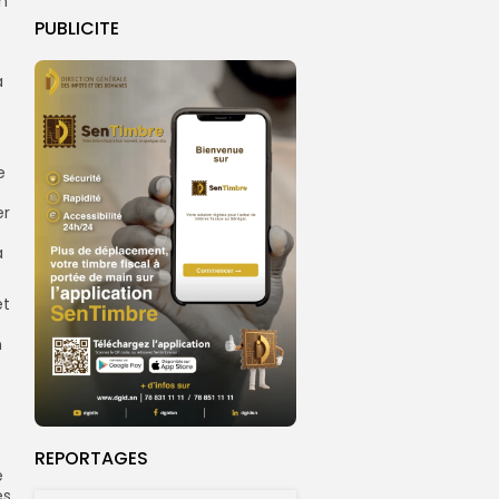
on
s
PUBLICITE
a
e
er
a
et
n
REPORTAGES
e
es