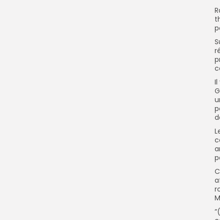
R
t
p
S
r
p
c
I
G
u
p
d
L
c
a
p
C
a
r
M
”