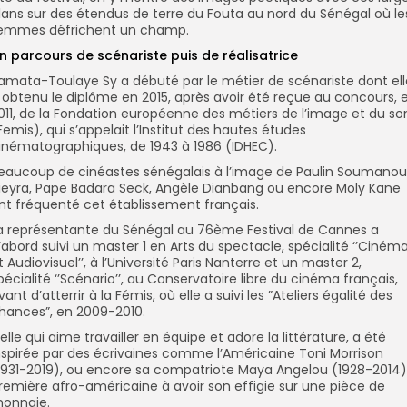
lans sur des étendus de terre du Fouta au nord du Sénégal où le
emmes défrichent un champ.
n parcours de scénariste puis de réalisatrice
amata-Toulaye Sy a débuté par le métier de scénariste dont ell
 obtenu le diplôme en 2015, après avoir été reçue au concours, 
011, de la Fondation européenne des métiers de l’image et du so
Femis), qui s’appelait l’Institut des hautes études
inématographiques, de 1943 à 1986 (IDHEC).
eaucoup de cinéastes sénégalais à l’image de Paulin Soumanou
ieyra, Pape Badara Seck, Angèle Dianbang ou encore Moly Kane
nt fréquenté cet établissement français.
a représentante du Sénégal au 76ème Festival de Cannes a
’abord suivi un master 1 en Arts du spectacle, spécialité ‘’Ciném
t Audiovisuel’’, à l’Université Paris Nanterre et un master 2,
pécialité ‘’Scénario’’, au Conservatoire libre du cinéma français,
vant d’atterrir à la Fémis, où elle a suivi les ”Ateliers égalité des
hances”, en 2009-2010.
elle qui aime travailler en équipe et adore la littérature, a été
nspirée par des écrivaines comme l’Américaine Toni Morrison
1931-2019), ou encore sa compatriote Maya Angelou (1928-2014)
remière afro-américaine à avoir son effigie sur une pièce de
onnaie.