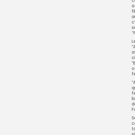
c
a
f
a
c
s
‘
L
”
a
c
”
o
f
”
q
f
l
d
F
S
c
t
s