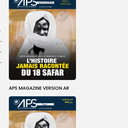
rprend encore...
dans les coulisses de la restauration de la presse...
 la CEDEAO adopte son plan d’actions stratégiques...
ba : La CSU au plus près des pèlerins
APS MAGAZINE VERSION AR