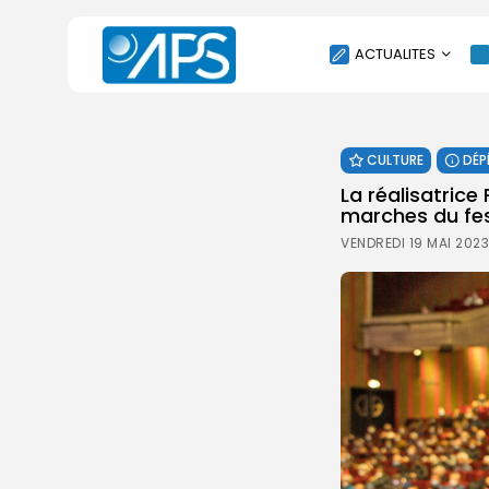
ACTUALITES
POLITIQUE
CULTURE
DÉP
SOCIÉTÉ
La réalisatric
ÉCONOMIE
marches du fes
CULTURE
VENDREDI 19 MAI 2023
SPORT
ENVIRONNEMENT
INTERNATIONAL
AGENDA
SANTE