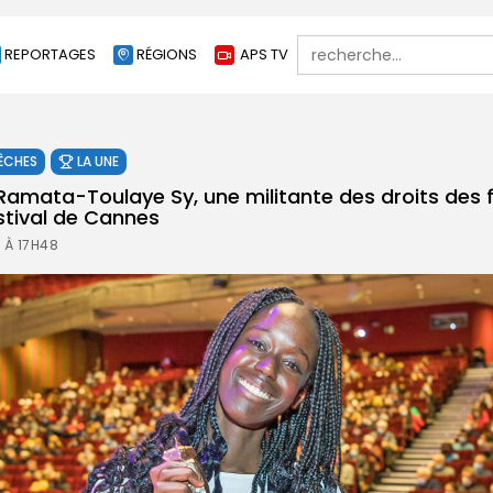
Search
REPORTAGES
RÉGIONS
APS TV
for:
ÊCHES
LA UNE
e Ramata-Toulaye Sy, une militante des droits des
tival de Cannes
 À 17H48