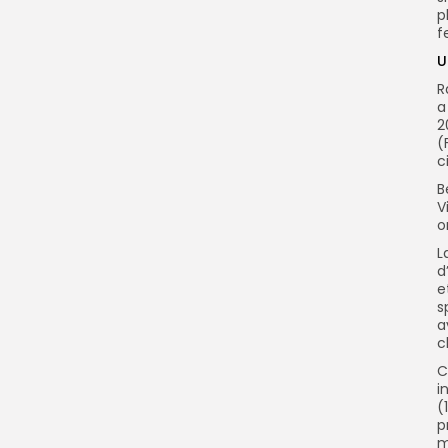
p
f
U
R
a
2
(
c
B
V
o
L
d
e
s
a
c
C
i
(
p
m