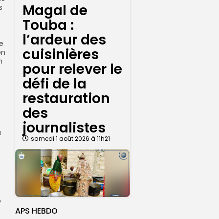
Magal de
s
Touba :
l’ardeur des
e
cuisinières
en
n
pour relever le
défi de la
restauration
des
journalistes
a
samedi 1 août 2026 à 11h21
,
APS HEBDO