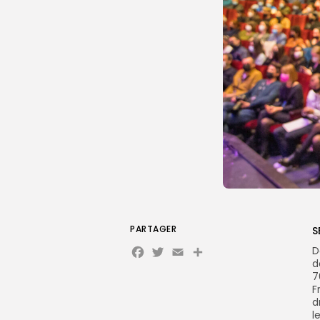
PARTAGER
S
Facebook
Twitter
Email
Partager
D
d
7
F
d
l