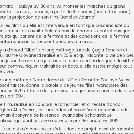
amata-Toulaye Sy, 36 ans, va monter les marches du grand
héâtre Lumière, samedi, à partir de 15 heures (heure française)
our la projection de son film ”Banel et Adama”.
ur les films où elle est intervenue en tant que coscénariste ou
éalisatrice, elle avait déclaré dans de nombreux entretiens que l
rojets qui parlent de la femme et des conditions de la femme
ontemporaine lui tenaient beaucoup à cœur.
l y a d’abord ”Sibel”, un long métrage turc de Çagla Zencirci et
uillaume Giovanetti réalisé en 2018 et qui raconte la vie de Sibel,
ne jeune femme turque muette qui se sert du langage du siffle
our communiquer. Maltraitée et battue, elle essaie malgré tout
e vivre.
e long métrage ”Notre dame du Nil”, où Ramata-Toulaye Sy est
oscénariste, donne la parole à de jeunes filles rwandaises des
nnées 1970 et traite des prémices du génocide survenu dans ce
ays en 1994.
e film, réalisé en 2019 par le romancier et cinéaste franco-
fghan Atiq Rahimi, est une adaptation cinématographique du
oman éponyme de la Franco-Rwandaise Scholastique
ukasonga, dont le livre a obtenu le prix Renaudot en 2012.
(…) ce qui m’a beaucoup séduit dans ce projet, c’est de raconte