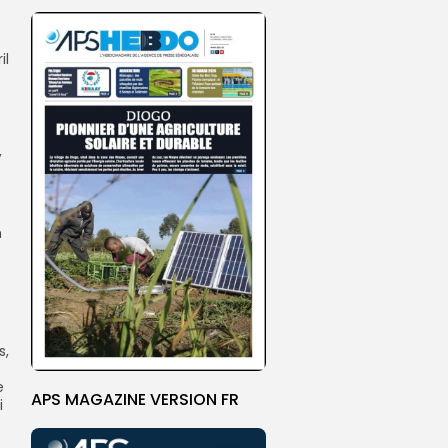
il
,
m
e
s,
e
APS MAGAZINE VERSION FR
i