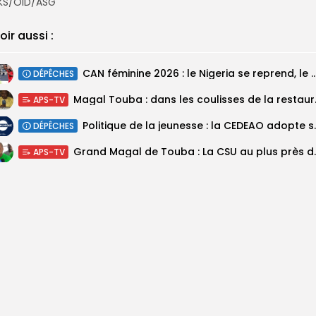
KS/OID/ASG
oir aussi :
‎CAN féminine 2026 : le Nigeria se reprend, le Malawi su
DÉPÊCHES
Magal Touba : 
APS-TV
Politique de la jeunesse :
DÉPÊCHES
Grand Magal de Tou
APS-TV