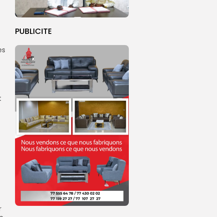
PUBLICITE
es
t
r