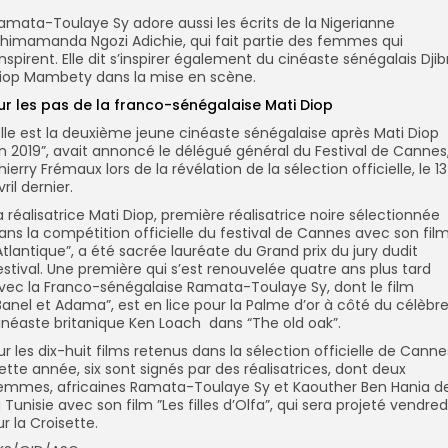
amata-Toulaye Sy adore aussi les écrits de la Nigerianne
himamanda Ngozi Adichie, qui fait partie des femmes qui
’inspirent. Elle dit s’inspirer également du cinéaste sénégalais Djibr
iop Mambety dans la mise en scène.
ur les pas de la franco-sénégalaise Mati Diop
Elle est la deuxième jeune cinéaste sénégalaise après Mati Diop
n 2019”, avait annoncé le délégué général du Festival de Cannes
hierry Frémaux lors de la révélation de la sélection officielle, le 13
vril dernier.
a réalisatrice Mati Diop, première réalisatrice noire sélectionnée
ans la compétition officielle du festival de Cannes avec son fil
Atlantique”, a été sacrée lauréate du Grand prix du jury dudit
estival. Une première qui s’est renouvelée quatre ans plus tard
vec la Franco-sénégalaise Ramata-Toulaye Sy, dont le film
Banel et Adama”, est en lice pour la Palme d’or à côté du célèbr
inéaste britanique Ken Loach dans “The old oak”.
ur les dix-huit films retenus dans la sélection officielle de Canne
ette année, six sont signés par des réalisatrices, dont deux
emmes, africaines Ramata-Toulaye Sy et Kaouther Ben Hania d
a Tunisie avec son film ”Les filles d’Olfa”, qui sera projeté vendred
ur la Croisette.