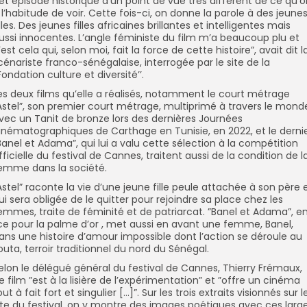
et épisode historique d’un point de vue très différent de ce qu’
 l’habitude de voir. Cette fois-ci, on donne la parole à des jeune
illes. Des jeunes filles africaines brillantes et intelligentes mais
ussi innocentes. L’angle féministe du film m’a beaucoup plu et
’est cela qui, selon moi, fait la force de cette histoire”, avait dit l
cénariste franco-sénégalaise, interrogée par le site de la
’Fondation culture et diversité’’.
es deux films qu’elle a réalisés, notamment le court métrage
Astel”, son premier court métrage, multiprimé à travers le mond
vec un Tanit de bronze lors des dernières Journées
inématographiques de Carthage en Tunisie, en 2022, et le derni
Banel et Adama”, qui lui a valu cette sélection à la compétition
fficielle du festival de Cannes, traitent aussi de la condition de l
emme dans la société.
Astel” raconte la vie d’une jeune fille peule attachée à son père 
ui sera obligée de le quitter pour rejoindre sa place chez les
emmes, traite de féminité et de patriarcat. ”Banel et Adama”, e
ice pour la palme d’or , met aussi en avant une femme, Banel,
ans une histoire d’amour impossible dont l’action se déroule au
outa, terroir traditionnel du nord du Sénégal.
elon le délégué général du festival de Cannes, Thierry Frémaux,
e film ”est à la lisière de l’expérimentation” et ”offre un cinéma
out à fait fort et singulier […]”. Sur les trois extraits visionnés sur l
ite du festival, on y montre des images poétiques avec ces larg