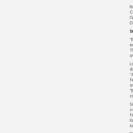
R
C
l
D
S
”
e
T
a
L
d
”
f
a
“
c
S
c
f
l
s