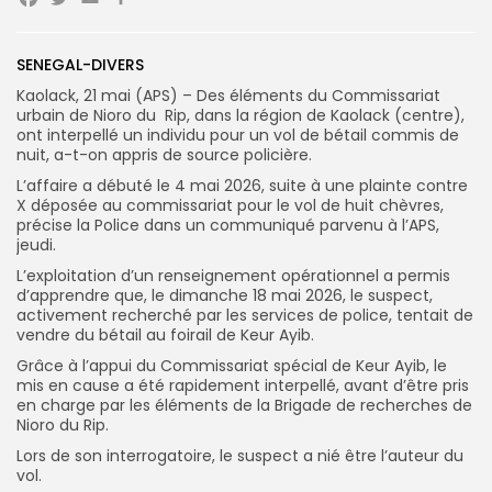
Facebook
Twitter
Email
Partager
Search
Search
SENEGAL-DIVERS
for:
Button
Kaolack, 21 mai (APS) – Des éléments du Commissariat
urbain de Nioro du Rip, dans la région de Kaolack (centre),
FR
ont interpellé un individu pour un vol de bétail commis de
nuit, a-t-on appris de source policière.
L’affaire a débuté le 4 mai 2026, suite à une plainte contre
X déposée au commissariat pour le vol de huit chèvres,
précise la Police dans un communiqué parvenu à l’APS,
jeudi.
L’exploitation d’un renseignement opérationnel a permis
d’apprendre que, le dimanche 18 mai 2026, le suspect,
activement recherché par les services de police, tentait de
vendre du bétail au foirail de Keur Ayib.
Grâce à l’appui du Commissariat spécial de Keur Ayib, le
mis en cause a été rapidement interpellé, avant d’être pris
en charge par les éléments de la Brigade de recherches de
Nioro du Rip.
Lors de son interrogatoire, le suspect a nié être l’auteur du
vol.