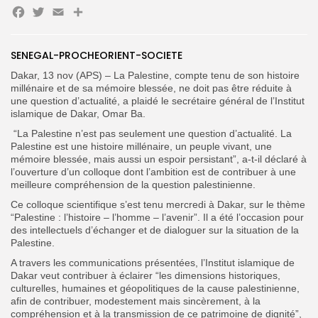
Facebook
Twitter
Email
Partager
Search
Search
SENEGAL-PROCHEORIENT-SOCIETE
for:
Button
Dakar, 13 nov (APS) – La Palestine, compte tenu de son histoire
FR
millénaire et de sa mémoire blessée, ne doit pas être réduite à
une question d’actualité, a plaidé le secrétaire général de l’Institut
islamique de Dakar, Omar Ba.
“La Palestine n’est pas seulement une question d’actualité. La
Palestine est une histoire millénaire, un peuple vivant, une
mémoire blessée, mais aussi un espoir persistant”, a-t-il déclaré à
l’ouverture d’un colloque dont l’ambition est de contribuer à une
meilleure compréhension de la question palestinienne.
Ce colloque scientifique s’est tenu mercredi à Dakar, sur le thème
“Palestine : l’histoire – l’homme – l’avenir”. Il a été l’occasion pour
des intellectuels d’échanger et de dialoguer sur la situation de la
Palestine.
A travers les communications présentées, l’Institut islamique de
Dakar veut contribuer à éclairer “les dimensions historiques,
culturelles, humaines et géopolitiques de la cause palestinienne,
afin de contribuer, modestement mais sincèrement, à la
compréhension et à la transmission de ce patrimoine de dignité”,