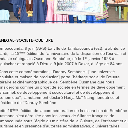
ENEGAL-SOCIETE-CULTURE
ambacounda, 9 juin (APS)-La ville de Tambacounda (est), a abrité, ce
ème
ardi, la 19
édition de l’anniversaire de la disparition de l’écrivain et
er
inéaste sénégalais Ousmane Sembène, né le 1
janvier 1923 à
iguinchor et rappelé à Dieu le 9 juin 2007 à Dakar, à l’âge de 84 ans.
’Dans cette commémoration, +Daaray Sembène+ [une université
opulaire et maison de production] porte l’héritage social de l’œuvre
ittéraire et cinématographique de Sembène Ousmane que nous
onsidérons comme un projet de société en termes de développement
ersonnel, de développement socioculturel et de développement
conomique’’, a notamment déclaré Hadja Maï Niang, fondatrice et
résidente de ‘’Daaray Sembène.
ème
ette 19
édition de la commémoration de la disparition de Sembène
usmane s’est déroulée dans les locaux de Alliance française de
ambacounda sous l’égide du ministère de la Culture, de l’Artisanat et d
ourisme et en présence d’autorités administratives, d’universitaires,