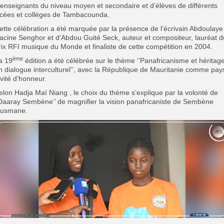
’enseignants du niveau moyen et secondaire et d’élèves de différents
ycées et collèges de Tambacounda.
ette célébration a été marquée par la présence de l’écrivain Abdoulaye
acine Senghor et d’Abdou Guité Seck, auteur et compositeur, lauréat d
rix RFI musique du Monde et finaliste de cette compétition en 2004.
ème
a 19
édition a été célébrée sur le thème ‘’Panafricanisme et héritag
n dialogue interculturel’’, avec la République de Mauritanie comme pay
nvité d’honneur.
elon Hadja Maï Niang , le choix du thème s’explique par la volonté de
’Daaray Sembène’’ de magnifier la vision panafricaniste de Sembène
usmane.