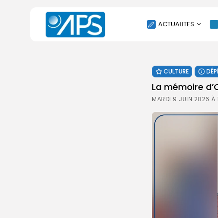
ACTUALITES
POLITIQUE
CULTURE
DÉP
SOCIÉTÉ
La mémoire d
ÉCONOMIE
MARDI 9 JUIN 2026 À
CULTURE
SPORT
ENVIRONNEMENT
INTERNATIONAL
AGENDA
SANTE