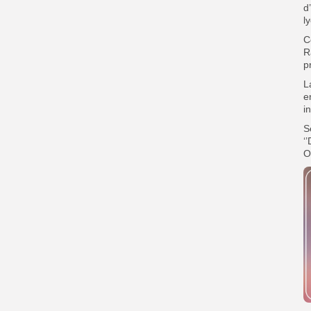
d
l
C
R
p
L
e
i
S
‘
O