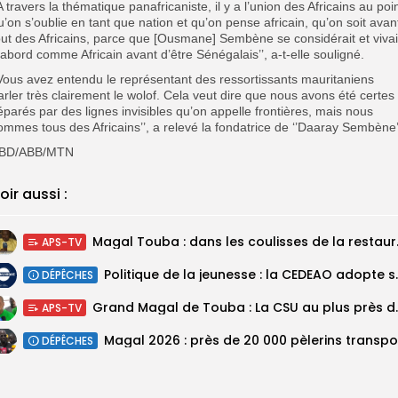
’A travers la thématique panafricaniste, il y a l’union des Africains au poi
u’on s’oublie en tant que nation et qu’on pense africain, qu’on soit avan
out des Africains, parce que [Ousmane] Sembène se considérait et vivai
’abord comme Africain avant d’être Sénégalais’’, a-t-elle souligné.
’Vous avez entendu le représentant des ressortissants mauritaniens
arler très clairement le wolof. Cela veut dire que nous avons été certes
éparés par des lignes invisibles qu’on appelle frontières, mais nous
ommes tous des Africains’’, a relevé la fondatrice de ‘’Daaray Sembène’
BD/ABB/MTN
oir aussi :
Magal Touba : 
APS-TV
Politique de la jeunesse :
DÉPÊCHES
Grand Magal de Tou
APS-TV
DÉPÊCHES