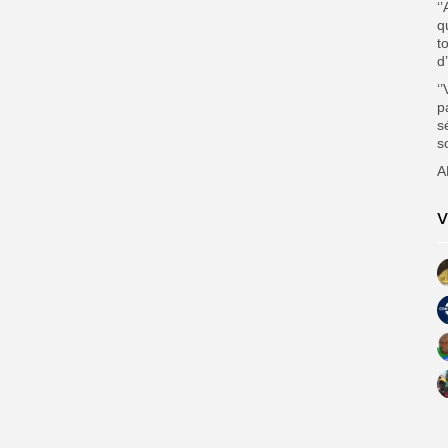
‘
q
t
d
‘
p
s
s
A
V