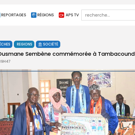
Search
REPORTAGES
RÉGIONS
APS TV
for:
ÊCHES
REGIONS
SOCIÉTÉ
’Ousmane Sembène commémorée à Tambacound
 19H47