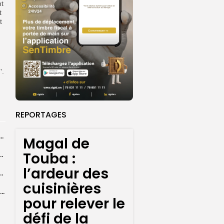
nt
t
t
’.
REPORTAGES
dans les coulisses de la restauration de la presse...
Magal de
Touba :
 la CEDEAO adopte son plan d’actions stratégiques...
l’ardeur des
ba : La CSU au plus près des pèlerins
cuisinières
Magal 2026 : près de 20 000 pèlerins transportés vers Touba en...
pour relever le
défi de la